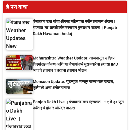
हे पण वाचा
पंजाबराव डख यांचा ऑगस्ट महिन्याचा नवीन हवामान अंदाज !
राज्यात ‘या’ तारखेपर्यंत बरसणार मुसळधार पाऊस । Punjab
Dakh Havaman Andaj
Maharashtra Weather Update: आजपासून ५ दिवस
विदर्भासह कोकण आणि या विभागांमध्ये मुसळधारेचा इशारा! IMD
आजचे हवामान व उद्याचा हवामान अंदाज
Monsoon Update: गुडन्यूज! मान्सून राज्यभरात दाखल;
जुलैमध्ये असा असेल पाऊस
Panjab Dakh Live । पंजाबराव डख म्हणतात… १९ ते ३० जून
पर्यंत इथे होणार जोरदार पाऊस