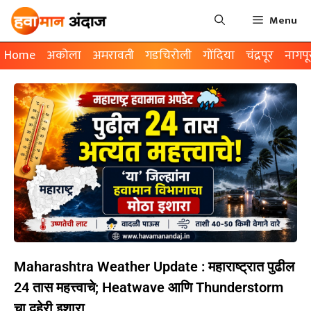
Menu
Home
अकोला
अमरावती
गडचिरोली
गोंदिया
चंद्रपूर
नागपू
Maharashtra Weather Update : महाराष्ट्रात पुढील
24 तास महत्त्वाचे; Heatwave आणि Thunderstorm
चा दुहेरी इशारा