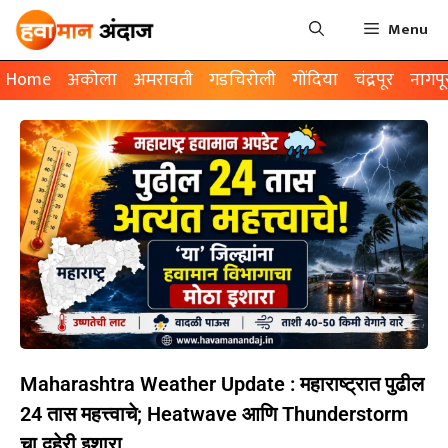
Menu
Home
अकोला
अमरावती
गडचिरोली
गोंदिया
चंद्रपूर
नागपू
Maharashtra Weather Update : महाराष्ट्रात पुढील
24 तास महत्त्वाचे; Heatwave आणि Thunderstorm
चा दुहेरी इशारा