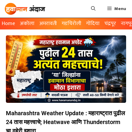
Menu
Home
अकोला
अमरावती
गडचिरोली
गोंदिया
चंद्रपूर
नागपू
Maharashtra Weather Update : महाराष्ट्रात पुढील
24 तास महत्त्वाचे; Heatwave आणि Thunderstorm
चा दुहेरी इशारा