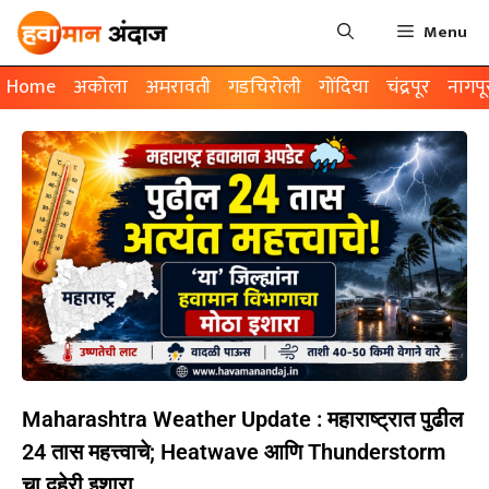
Menu
Home
अकोला
अमरावती
गडचिरोली
गोंदिया
चंद्रपूर
नागपू
Maharashtra Weather Update : महाराष्ट्रात पुढील
24 तास महत्त्वाचे; Heatwave आणि Thunderstorm
चा दुहेरी इशारा