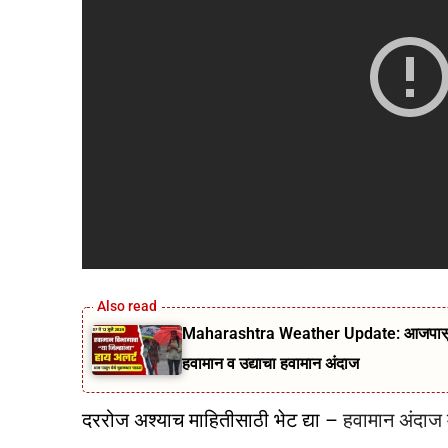
Maharashtra Weather Update: आजपासून ५ 
हवामान व उद्याचा हवामान अंदाज
दररोज अश्याच माहितीसाठी भेट द्या –
हवामान अंदाज म