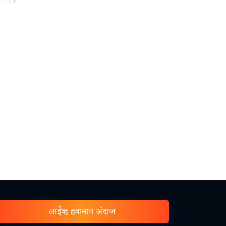
लाईव्ह हवामान अंदाज