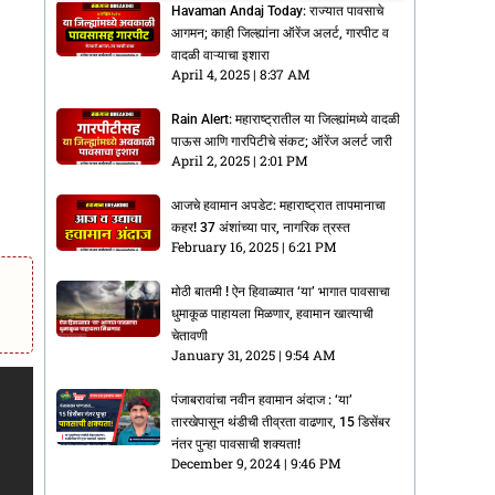
Havaman Andaj Today: राज्यात पावसाचे
आगमन; काही जिल्ह्यांना ऑरेंज अलर्ट, गारपीट व
वादळी वाऱ्याचा इशारा
April 4, 2025
8:37 AM
Rain Alert: महाराष्ट्रातील या जिल्ह्यांमध्ये वादळी
पाऊस आणि गारपिटीचे संकट; ऑरेंज अलर्ट जारी
April 2, 2025
2:01 PM
आजचे हवामान अपडेट: महाराष्ट्रात तापमानाचा
कहर! 37 अंशांच्या पार, नागरिक त्रस्त
February 16, 2025
6:21 PM
मोठी बातमी ! ऐन हिवाळ्यात ‘या’ भागात पावसाचा
धुमाकूळ पाहायला मिळणार, हवामान खात्याची
चेतावणी
January 31, 2025
9:54 AM
पंजाबरावांचा नवीन हवामान अंदाज : ‘या’
तारखेपासून थंडीची तीव्रता वाढणार, 15 डिसेंबर
नंतर पुन्हा पावसाची शक्यता!
December 9, 2024
9:46 PM