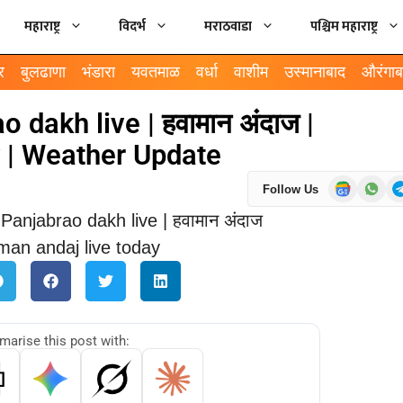
महाराष्ट्र
विदर्भ
मराठवाडा
पश्चिम महाराष्ट्र
र
बुलढाणा
भंडारा
यवतमाळ
वर्धा
वाशीम
उस्मानाबाद
औरंगाब
o dakh live | हवामान अंदाज |
 | Weather Update
Follow Us
arise this post with: