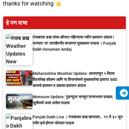
thanks for watching
हे पण वाचा
पंजाबराव डख यांचा ऑगस्ट महिन्याचा नवीन हवामान अंदाज !
राज्यात ‘या’ तारखेपर्यंत बरसणार मुसळधार पाऊस । Punjab
Dakh Havaman Andaj
Maharashtra Weather Update: आजपासून ५ दिवस
विदर्भासह कोकण आणि या विभागांमध्ये मुसळधारेचा इशारा! IMD
आजचे हवामान व उद्याचा हवामान अंदाज
Monsoon Update: गुडन्यूज! मान्सून राज्यभरात दाखल;
जुलैमध्ये असा असेल पाऊस
Panjab Dakh Live । पंजाबराव डख म्हणतात… १९ ते ३० जून
पर्यंत इथे होणार जोरदार पाऊस