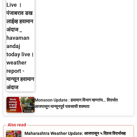
Monsoon Update : हवामान विभाग म्हणतंय… विदर्भात
आजपासून मान्सूनपूर्व पावसाची शक्यता
Maharashtra Weather Update: आजपासून ५ दिवस विदर्भासह