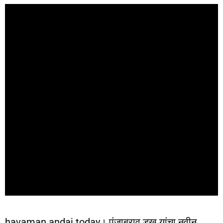
havaman andaj today। पंजाबराव डख यांचा नवीन