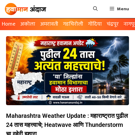
Menu
Home
अकोला
अमरावती
गडचिरोली
गोंदिया
चंद्रपूर
नागपू
Maharashtra Weather Update : महाराष्ट्रात पुढील
24 तास महत्त्वाचे; Heatwave आणि Thunderstorm
चा दुहेरी इशारा