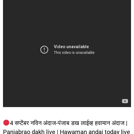
4 सप्टेंबर नविन अंदाज-पंजाब डख लाईव्ह हवामान अंदाज |
Panjabrao dakh live | Hawaman andaj today live