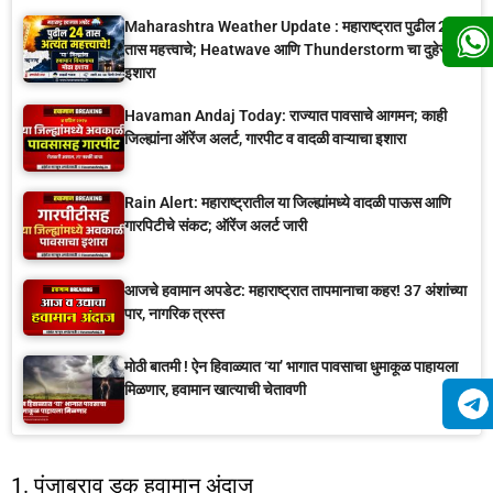
Maharashtra Weather Update : महाराष्ट्रात पुढील 24
तास महत्त्वाचे; Heatwave आणि Thunderstorm चा दुहेरी
इशारा
Havaman Andaj Today: राज्यात पावसाचे आगमन; काही
जिल्ह्यांना ऑरेंज अलर्ट, गारपीट व वादळी वाऱ्याचा इशारा
Rain Alert: महाराष्ट्रातील या जिल्ह्यांमध्ये वादळी पाऊस आणि
गारपिटीचे संकट; ऑरेंज अलर्ट जारी
आजचे हवामान अपडेट: महाराष्ट्रात तापमानाचा कहर! 37 अंशांच्या
पार, नागरिक त्रस्त
मोठी बातमी ! ऐन हिवाळ्यात ‘या’ भागात पावसाचा धुमाकूळ पाहायला
मिळणार, हवामान खात्याची चेतावणी
1. पंजाबराव डक हवामान अंदाज