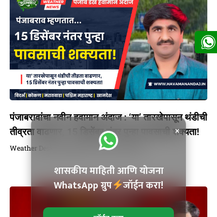
पंजाबरावांचा नवीन हवामान अंदाज : ‘या’ तारखेपासून थंडीची
×
तीव्रता वाढणार, 15 डिसेंबर नंतर पुन्हा पावसाची शक्यता!
Weather Desk
December 9, 2024
9:46 PM
शासकीय माहिती आणि योजना
WhatsApp ग्रुप
जॉईन करा!