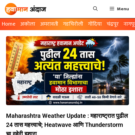
Menu
Home
अकोला
अमरावती
गडचिरोली
गोंदिया
चंद्रपूर
नागपू
Maharashtra Weather Update : महाराष्ट्रात पुढील
24 तास महत्त्वाचे; Heatwave आणि Thunderstorm
चा दुहेरी इशारा