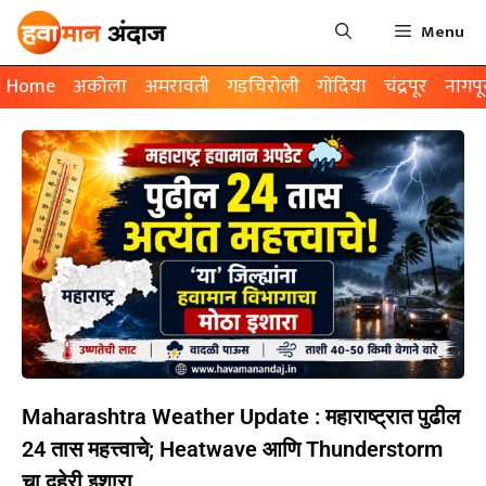
Menu
Home
अकोला
अमरावती
गडचिरोली
गोंदिया
चंद्रपूर
नागपू
Maharashtra Weather Update : महाराष्ट्रात पुढील
24 तास महत्त्वाचे; Heatwave आणि Thunderstorm
चा दुहेरी इशारा