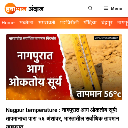
Menu
Home
अकोला
अमरावती
गडचिरोली
गोंदिया
चंद्रपूर
नागपू
Nagpur temperature : नागपुरात आग ओकतोय सूर्य!
तापमानाचा पारा ५६ अंशांवर, भारतातील सर्वाधिक तापमान
नागपुरात