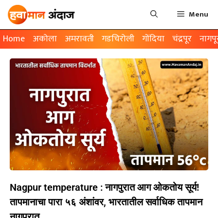
Menu
Home
अकोला
अमरावती
गडचिरोली
गोंदिया
चंद्रपूर
नागपू
Nagpur temperature : नागपुरात आग ओकतोय सूर्य!
तापमानाचा पारा ५६ अंशांवर, भारतातील सर्वाधिक तापमान
नागपुरात