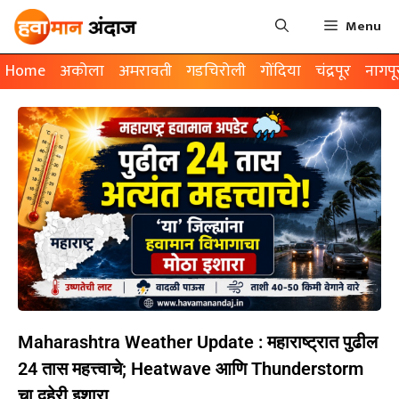
Menu
Home
अकोला
अमरावती
गडचिरोली
गोंदिया
चंद्रपूर
नागपू
Maharashtra Weather Update : महाराष्ट्रात पुढील
24 तास महत्त्वाचे; Heatwave आणि Thunderstorm
चा दुहेरी इशारा