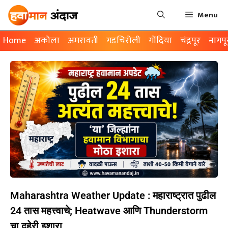
Menu
Home
अकोला
अमरावती
गडचिरोली
गोंदिया
चंद्रपूर
नागपू
Maharashtra Weather Update : महाराष्ट्रात पुढील
24 तास महत्त्वाचे; Heatwave आणि Thunderstorm
चा दुहेरी इशारा