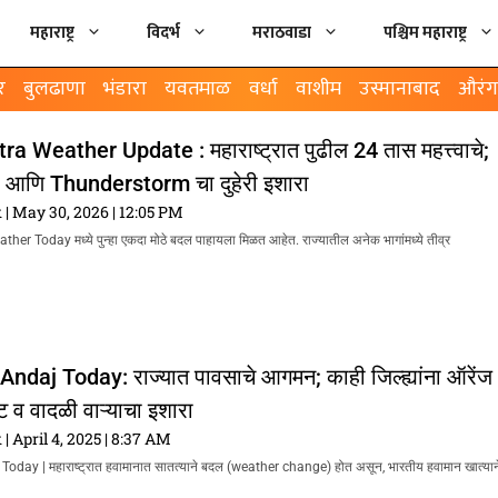
महाराष्ट्र
विदर्भ
मराठवाडा
पश्चिम महाराष्ट्र
र
बुलढाणा
भंडारा
यवतमाळ
वर्धा
वाशीम
उस्मानाबाद
औरंग
 Weather Update : महाराष्ट्रात पुढील 24 तास महत्त्वाचे;
णि Thunderstorm चा दुहेरी इशारा
k
May 30, 2026
12:05 PM
r Today मध्ये पुन्हा एकदा मोठे बदल पाहायला मिळत आहेत. राज्यातील अनेक भागांमध्ये तीव्र
daj Today: राज्यात पावसाचे आगमन; काही जिल्ह्यांना ऑरेंज
ट व वादळी वाऱ्याचा इशारा
k
April 4, 2025
8:37 AM
ay | महाराष्ट्रात हवामानात सातत्याने बदल (weather change) होत असून, भारतीय हवामान खात्यान