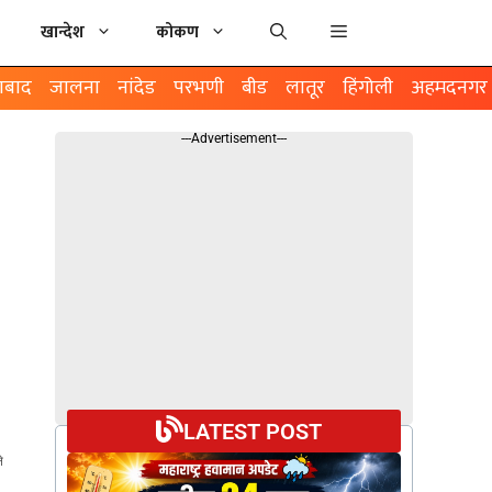
खान्देश
कोकण
ाबाद
जालना
नांदेड
परभणी
बीड
लातूर
हिंगोली
अहमदनगर
---Advertisement---
LATEST POST
े