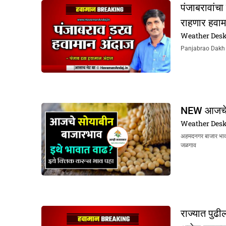
पंजाबरावांचा
राहणार हवा
Weather Des
Panjabrao Dakh Ha
NEW आजचे स
Weather Des
अहमदनगर बाजार भा
जळगाव
राज्यात पुढ