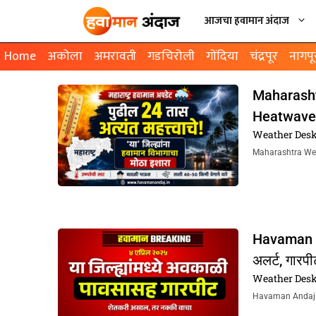
आजचा हवामान अंदाज
Home
अकोला
अमरावती
गडचिरोली
गोंदिया
चंद्रपूर
नागपू
Maharashtra
Heatwave आ
Weather Des
Maharashtra Weathe
Havaman An
अलर्ट, गारपी
Weather Des
Havaman Andaj Tod