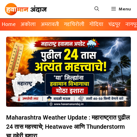
Menu
Home
अकोला
अमरावती
गडचिरोली
गोंदिया
चंद्रपूर
नागपू
Maharashtra Weather Update : महाराष्ट्रात पुढील
24 तास महत्त्वाचे; Heatwave आणि Thunderstorm
चा दुहेरी इशारा