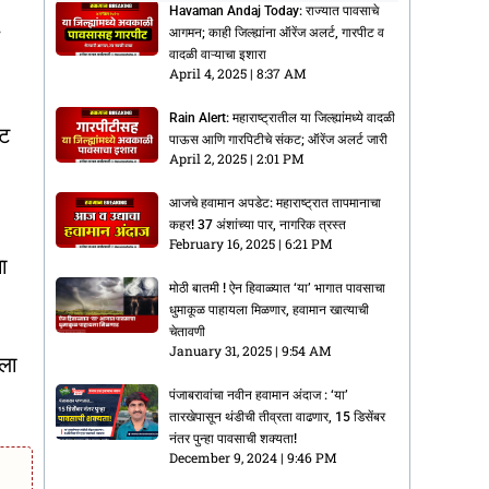
Havaman Andaj Today: राज्यात पावसाचे
आगमन; काही जिल्ह्यांना ऑरेंज अलर्ट, गारपीट व
वादळी वाऱ्याचा इशारा
April 4, 2025
8:37 AM
Rain Alert: महाराष्ट्रातील या जिल्ह्यांमध्ये वादळी
्ट
पाऊस आणि गारपिटीचे संकट; ऑरेंज अलर्ट जारी
April 2, 2025
2:01 PM
आजचे हवामान अपडेट: महाराष्ट्रात तापमानाचा
कहर! 37 अंशांच्या पार, नागरिक त्रस्त
February 16, 2025
6:21 PM
ा
मोठी बातमी ! ऐन हिवाळ्यात ‘या’ भागात पावसाचा
धुमाकूळ पाहायला मिळणार, हवामान खात्याची
चेतावणी
January 31, 2025
9:54 AM
यला
पंजाबरावांचा नवीन हवामान अंदाज : ‘या’
तारखेपासून थंडीची तीव्रता वाढणार, 15 डिसेंबर
नंतर पुन्हा पावसाची शक्यता!
December 9, 2024
9:46 PM