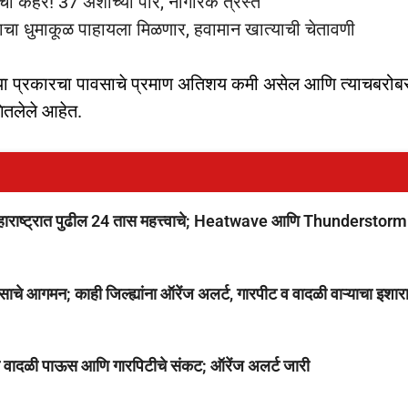
ा कहर! 37 अंशांच्या पार, नागरिक त्रस्त
साचा धुमाकूळ पाहायला मिळणार, हवामान खात्याची चेतावणी
थे या प्रकारचा पावसाचे प्रमाण अतिशय कमी असेल आणि त्याचबरोब
ितलेले आहेत.
ष्ट्रात पुढील 24 तास महत्त्वाचे; Heatwave आणि Thunderstorm
आगमन; काही जिल्ह्यांना ऑरेंज अलर्ट, गारपीट व वादळी वाऱ्याचा इशार
ध्ये वादळी पाऊस आणि गारपिटीचे संकट; ऑरेंज अलर्ट जारी