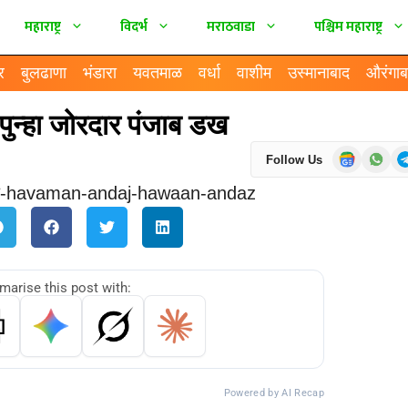
महाराष्ट्र
विदर्भ
मराठवाडा
पश्चिम महाराष्ट्र
र
बुलढाणा
भंडारा
यवतमाळ
वर्धा
वाशीम
उस्मानाबाद
औरंगाब
न्हा जोरदार पंजाब डख
Follow Us
arise this post with:
Powered by AI Recap