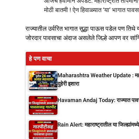
आजचे हवामान अपडेट: महाराष्ट्रात तापमानाच
मोठी बातमी ! ऐन हिवाळ्यात ‘या’ भागात पाव
राज्यातील उर्वरित भागात सुद्धा पाऊस पडेल पण ति
जोरदार पावसाचा अंदाज असलेले जिल्हे आपण वर सांग
हे पण वाचा
Maharashtra Weather Update : महारा
दुहेरी इशारा
Havaman Andaj Today: राज्यात पावसाचे 
Rain Alert: महाराष्ट्रातील या जिल्ह्यांम