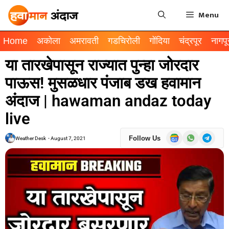
Menu
Home
अकोला
अमरावती
गडचिरोली
गोंदिया
चंद्रपूर
नागपू
या तारखेपासून राज्यात पुन्हा जोरदार
पाऊस! मुसळधार पंजाब डख हवामान
अंदाज | hawaman andaz today
live
Follow Us
Weather Desk
-
August 7, 2021