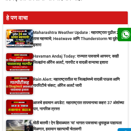
हे पण वाचा
Maharashtra Weather Update : महाराष्ट्रात पुढील 24
तास महत्त्वाचे; Heatwave आणि Thunderstorm चा दुहेरी
इशारा
Havaman Andaj Today: राज्यात पावसाचे आगमन; काही
जिल्ह्यांना ऑरेंज अलर्ट, गारपीट व वादळी वाऱ्याचा इशारा
Rain Alert: महाराष्ट्रातील या जिल्ह्यांमध्ये वादळी पाऊस आणि
गारपिटीचे संकट; ऑरेंज अलर्ट जारी
आजचे हवामान अपडेट: महाराष्ट्रात तापमानाचा कहर! 37 अंशांच्या
पार, नागरिक त्रस्त
मोठी बातमी ! ऐन हिवाळ्यात ‘या’ भागात पावसाचा धुमाकूळ पाहायला
मिळणार, हवामान खात्याची चेतावणी