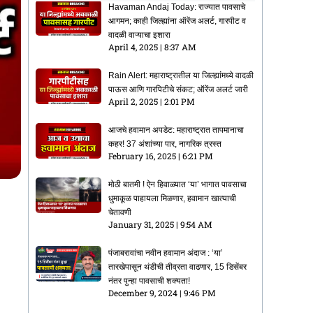
Havaman Andaj Today: राज्यात पावसाचे
आगमन; काही जिल्ह्यांना ऑरेंज अलर्ट, गारपीट व
वादळी वाऱ्याचा इशारा
April 4, 2025
8:37 AM
Rain Alert: महाराष्ट्रातील या जिल्ह्यांमध्ये वादळी
पाऊस आणि गारपिटीचे संकट; ऑरेंज अलर्ट जारी
April 2, 2025
2:01 PM
आजचे हवामान अपडेट: महाराष्ट्रात तापमानाचा
कहर! 37 अंशांच्या पार, नागरिक त्रस्त
February 16, 2025
6:21 PM
मोठी बातमी ! ऐन हिवाळ्यात ‘या’ भागात पावसाचा
धुमाकूळ पाहायला मिळणार, हवामान खात्याची
चेतावणी
January 31, 2025
9:54 AM
पंजाबरावांचा नवीन हवामान अंदाज : ‘या’
तारखेपासून थंडीची तीव्रता वाढणार, 15 डिसेंबर
नंतर पुन्हा पावसाची शक्यता!
December 9, 2024
9:46 PM