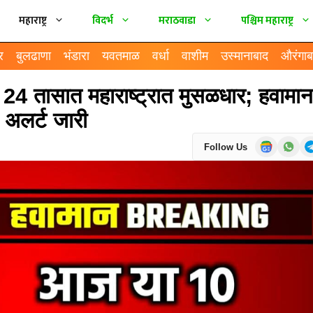
महाराष्ट्र
विदर्भ
मराठवाडा
पश्चिम महाराष्ट्र
र
बुलढाणा
भंडारा
यवतमाळ
वर्धा
वाशीम
उस्मानाबाद
औरंगाब
 तासात महाराष्ट्रात मुसळधार; हवामान
ो अलर्ट जारी
Follow Us