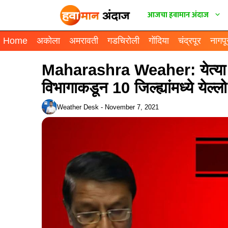
आजचा हवामान अंदाज
Home
अकोला
अमरावती
गडचिरोली
गोंदिया
चंद्रपूर
नागपू
Maharashra Weaher: येत्या 24
विभागाकडून 10 जिल्ह्यांमध्ये येल्ल
Weather Desk
-
November 7, 2021