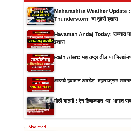
Maharashtra Weather Update : महार
Thunderstorm चा दुहेरी इशारा
Havaman Andaj Today: राज्यात पावसाचे
इशारा
Rain Alert: महाराष्ट्रातील या जिल्ह्या
आजचे हवामान अपडेट: महाराष्ट्रात तापमान
मोठी बातमी ! ऐन हिवाळ्यात ‘या’ भागात प