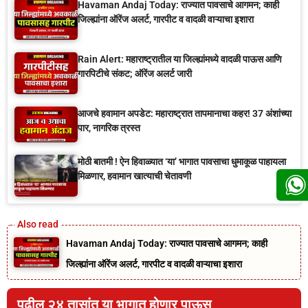
Havaman Andaj Today: राज्यात पावसाचे आगमन; काही
जिल्ह्यांना ऑरेंज अलर्ट, गारपीट व वादळी वाऱ्याचा इशारा
Rain Alert: महाराष्ट्रातील या जिल्ह्यांमध्ये वादळी पाऊस आणि
गारपिटीचे संकट; ऑरेंज अलर्ट जारी
आजचे हवामान अपडेट: महाराष्ट्रात तापमानाचा कहर! 37 अंशांच्या
पार, नागरिक त्रस्त
मोठी बातमी ! ऐन हिवाळ्यात ‘या’ भागात पावसाचा धुमाकूळ पाहायला
मिळणार, हवामान खात्याची चेतावणी
Havaman Andaj Today: राज्यात पावसाचे आगमन; काही
जिल्ह्यांना ऑरेंज अलर्ट, गारपीट व वादळी वाऱ्याचा इशारा
पुढील २४ तासांत या भागात होणार पाऊस