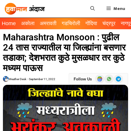
Menu
Home
अकोला
अमरावती
गडचिरोली
गोंदिया
चंद्रपूर
नागपू
Maharashtra Monsoon : पुढील
24 तास राज्यातील या जिल्ह्यांना बसणार
तडाका; देशभरात कुठे मुसळधार तर कुठे
मध्यम पाऊस
Follow Us
Weather Desk
-
September 11, 2022