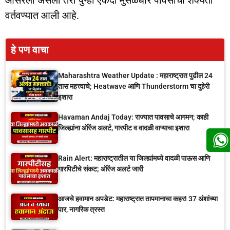
ओसरला असला तरी पुन्हा एकदा मुसळधार पावसाची शक्यता
वर्तवण्यात आली आहे.
हे पण वाचा
Maharashtra Weather Update : महाराष्ट्रात पुढील 24
तास महत्त्वाचे; Heatwave आणि Thunderstorm चा दुहेरी
इशारा
Havaman Andaj Today: राज्यात पावसाचे आगमन; काही
जिल्ह्यांना ऑरेंज अलर्ट, गारपीट व वादळी वाऱ्याचा इशारा
Rain Alert: महाराष्ट्रातील या जिल्ह्यांमध्ये वादळी पाऊस आणि
गारपिटीचे संकट; ऑरेंज अलर्ट जारी
आजचे हवामान अपडेट: महाराष्ट्रात तापमानाचा कहर! 37 अंशांच्या
पार, नागरिक त्रस्त