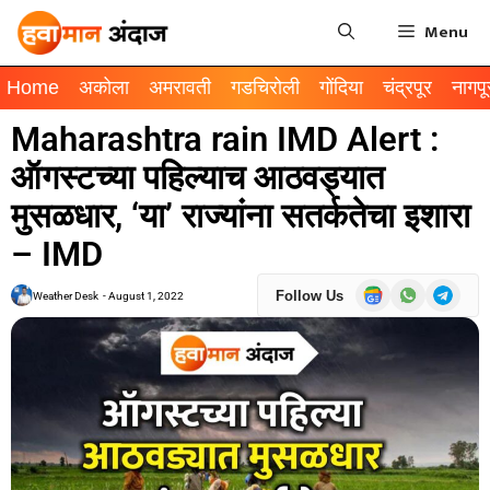
Menu
Home
अकोला
अमरावती
गडचिरोली
गोंदिया
चंद्रपूर
नागपू
Maharashtra rain IMD Alert :
ऑगस्टच्या पहिल्याच आठवड्यात
मुसळधार, ‘या’ राज्यांना सतर्कतेचा इशारा
– IMD
Follow Us
Weather Desk
-
August 1, 2022