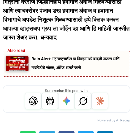
मित्रांनो दररोज जिल्हानिहाय हवामान अंदाज मिळवण्यासाठी
आणि त्याचबरोबर पंजाब डख हवामान अंदाज व हवामान
विभागाचे अपडेट निशुल्क मिळवण्यासाठी
इथे क्लिक करून
आपल्या व्हाट्सअप ग्रुप ला जॉईन व्हा
आणि हि माहिती जास्तीत
जास्त शेअर करा. धन्यवाद
Rain Alert: महाराष्ट्रातील या जिल्ह्यांमध्ये वादळी पाऊस आणि
गारपिटीचे संकट; ऑरेंज अलर्ट जारी
Summarise this post with:
Powered by AI Recap