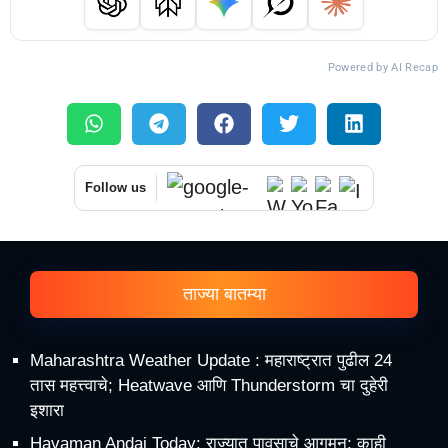
Powered by AI Recap
Follow us
ताज्या बातम्या
Maharashtra Weather Update : महाराष्ट्रात पुढील 24
तास महत्त्वाचे; Heatwave आणि Thunderstorm चा दुहेरी
इशारा
Havaman Andaj Today: राज्यात पावसाचे आगमन; काही