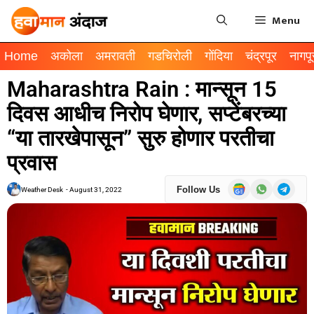
Menu
Home
अकोला
अमरावती
गडचिरोली
गोंदिया
चंद्रपूर
नागपू
Maharashtra Rain : मान्सून 15
दिवस आधीच निरोप घेणार, सप्टेंबरच्या
“या तारखेपासून” सुरु होणार परतीचा
प्रवास
Follow Us
Weather Desk
-
August 31, 2022