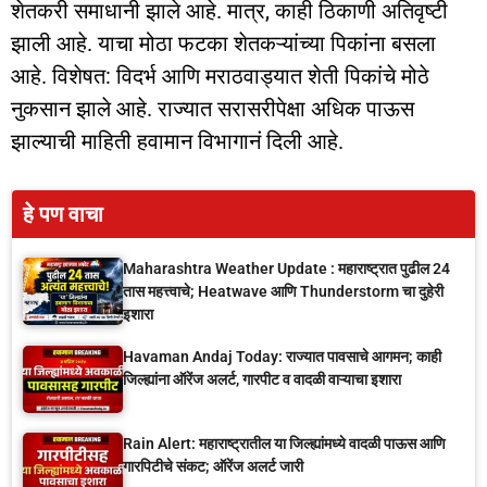
शेतकरी समाधानी झाले आहे. मात्र, काही ठिकाणी अतिवृष्टी
झाली आहे. याचा मोठा फटका शेतकऱ्यांच्या पिकांना बसला
आहे. विशेषत: विदर्भ आणि मराठवाड्यात शेती पिकांचे मोठे
नुकसान झाले आहे. राज्यात सरासरीपेक्षा अधिक पाऊस
झाल्याची माहिती हवामान विभागानं दिली आहे.
हे पण वाचा
Maharashtra Weather Update : महाराष्ट्रात पुढील 24
तास महत्त्वाचे; Heatwave आणि Thunderstorm चा दुहेरी
इशारा
Havaman Andaj Today: राज्यात पावसाचे आगमन; काही
जिल्ह्यांना ऑरेंज अलर्ट, गारपीट व वादळी वाऱ्याचा इशारा
Rain Alert: महाराष्ट्रातील या जिल्ह्यांमध्ये वादळी पाऊस आणि
गारपिटीचे संकट; ऑरेंज अलर्ट जारी