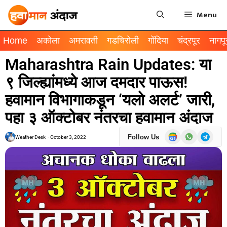
Menu
Home
अकोला
अमरावती
गडचिरोली
गोंदिया
चंद्रपूर
नागपू
Maharashtra Rain Updates: या
९ जिल्ह्यांमध्ये आज दमदार पाऊस!
हवामान विभागाकडून ‘यलो अलर्ट’ जारी,
पहा ३ ऑक्टोबर नंतरचा हवामान अंदाज
Follow Us
Weather Desk
-
October 3, 2022