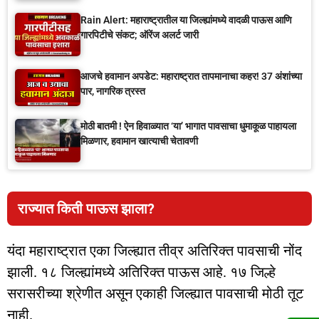
Rain Alert: महाराष्ट्रातील या जिल्ह्यांमध्ये वादळी पाऊस आणि
गारपिटीचे संकट; ऑरेंज अलर्ट जारी
आजचे हवामान अपडेट: महाराष्ट्रात तापमानाचा कहर! 37 अंशांच्या
पार, नागरिक त्रस्त
मोठी बातमी ! ऐन हिवाळ्यात ‘या’ भागात पावसाचा धुमाकूळ पाहायला
मिळणार, हवामान खात्याची चेतावणी
राज्यात किती पाऊस झाला?
यंदा महाराष्ट्रात एका जिल्ह्यात तीव्र अतिरिक्त पावसाची नोंद
झाली. १८ जिल्ह्यांमध्ये अतिरिक्त पाऊस आहे. १७ जिल्हे
सरासरीच्या श्रेणीत असून एकाही जिल्ह्यात पावसाची मोठी तूट
नाही.