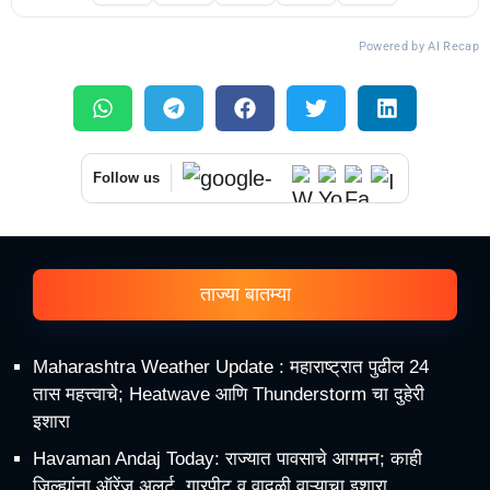
Powered by AI Recap
Follow us
ताज्या बातम्या
Maharashtra Weather Update : महाराष्ट्रात पुढील 24
तास महत्त्वाचे; Heatwave आणि Thunderstorm चा दुहेरी
इशारा
Havaman Andaj Today: राज्यात पावसाचे आगमन; काही
जिल्ह्यांना ऑरेंज अलर्ट, गारपीट व वादळी वाऱ्याचा इशारा