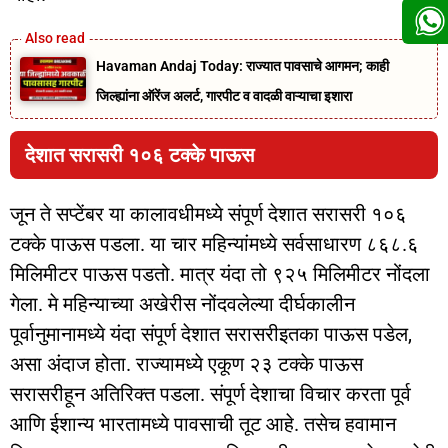
Havaman Andaj Today: राज्यात पावसाचे आगमन; काही
जिल्ह्यांना ऑरेंज अलर्ट, गारपीट व वादळी वाऱ्याचा इशारा
देशात सरासरी १०६ टक्के पाऊस
जून ते सप्टेंबर या कालावधीमध्ये संपूर्ण देशात सरासरी १०६
टक्के पाऊस पडला. या चार महिन्यांमध्ये सर्वसाधारण ८६८.६
मिलिमीटर पाऊस पडतो. मात्र यंदा तो ९२५ मिलिमीटर नोंदला
गेला. मे महिन्याच्या अखेरीस नोंदवलेल्या दीर्घकालीन
पूर्वानुमानामध्ये यंदा संपूर्ण देशात सरासरीइतका पाऊस पडेल,
असा अंदाज होता. राज्यामध्ये एकूण २३ टक्के पाऊस
सरासरीहून अतिरिक्त पडला. संपूर्ण देशाचा विचार करता पूर्व
आणि ईशान्य भारतामध्ये पावसाची तूट आहे. तसेच हवामान