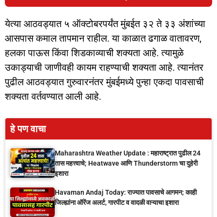
येत्या आठवड्यात ५ ऑक्टोबरपर्यंत मुंबईत ३२ ते ३३ अंशांच्या
आसपास कमाल तापमान राहील. या काळात ढगाळ वातावरण,
हलका पाऊस किंवा शिडकाव्याची शक्यता आहे. त्यामुळे
उकाड्याची जाणीवही कायम राहण्याची शक्यता आहे. त्यानंतर
पुढील आठवड्यात गुरुवारनंतर मुंबईमध्ये पुन्हा एकदा पावसाची
शक्यता वर्तवण्यात आली आहे.
हे पण वाचा
Maharashtra Weather Update : महाराष्ट्रात पुढील 24
तास महत्त्वाचे; Heatwave आणि Thunderstorm चा दुहेरी
इशारा
Havaman Andaj Today: राज्यात पावसाचे आगमन; काही
जिल्ह्यांना ऑरेंज अलर्ट, गारपीट व वादळी वाऱ्याचा इशारा