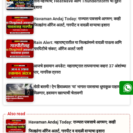
तास महत्त्वाचे; Heatwave आणि Thunderstorm चा दुहेरी
इशारा
Havaman Andaj Today: राज्यात पावसाचे आगमन; काही
जिल्ह्यांना ऑरेंज अलर्ट, गारपीट व वादळी वाऱ्याचा इशारा
Rain Alert: महाराष्ट्रातील या जिल्ह्यांमध्ये वादळी पाऊस आणि
गारपिटीचे संकट; ऑरेंज अलर्ट जारी
आजचे हवामान अपडेट: महाराष्ट्रात तापमानाचा कहर! 37 अंशांच्या
पार, नागरिक त्रस्त
मोठी बातमी ! ऐन हिवाळ्यात ‘या’ भागात पावसाचा धुमाकूळ पाहायला
मिळणार, हवामान खात्याची चेतावणी
Havaman Andaj Today: राज्यात पावसाचे आगमन; काही
जिल्ह्यांना ऑरेंज अलर्ट, गारपीट व वादळी वाऱ्याचा इशारा