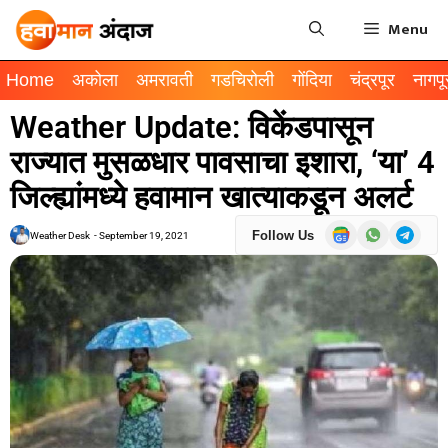
Menu
Home
अकोला
अमरावती
गडचिरोली
गोंदिया
चंद्रपूर
नागपू
Weather Update: विकेंडपासून
राज्यात मुसळधार पावसाचा इशारा, ‘या’ 4
जिल्ह्यांमध्ये हवामान खात्याकडून अलर्ट
Follow Us
Weather Desk
-
September 19, 2021