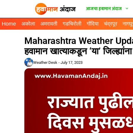
आजचा हवामान अंदाज
Home
अकोला
अमरावती
गडचिरोली
गोंदिया
चंद्रपूर
नागपू
Maharashtra Weather Update
हवामान खात्याकडून ‘या’ जिल्ह्यांना
Weather Desk
-
July 17, 2023