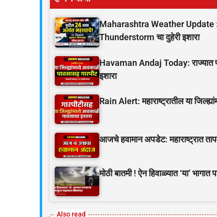
Maharashtra Weather Update : महा
Thunderstorm चा दुहेरी इशारा
Havaman Andaj Today: राज्यात पावसा
इशारा
Rain Alert: महाराष्ट्रातील या जिल्ह्य
आजचे हवामान अपडेट: महाराष्ट्रात तापम
मोठी बातमी ! ऐन हिवाळ्यात ‘या’ भागात