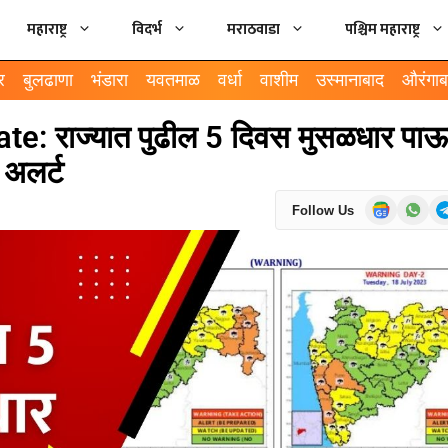
महाराष्ट्र
विदर्भ
मराठवाडा
पश्चिम महाराष्ट्र
र
बुलढाणा
भंडारा
यवतमाळ
वर्धा
वाशीम
उस्मानाबाद
औरंगाब
: राज्यात पुढील 5 दिवस मुसळधार पा
 अलर्ट
Follow Us