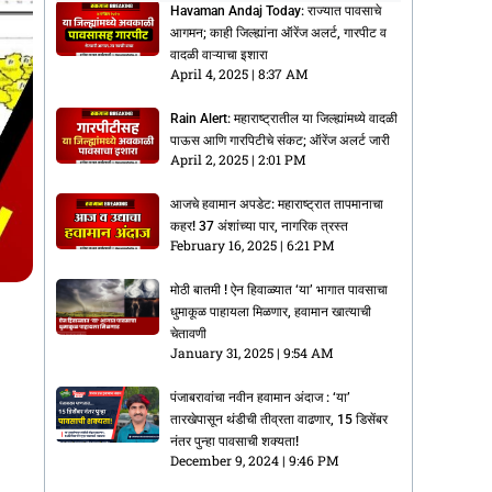
Havaman Andaj Today: राज्यात पावसाचे
आगमन; काही जिल्ह्यांना ऑरेंज अलर्ट, गारपीट व
वादळी वाऱ्याचा इशारा
April 4, 2025
8:37 AM
Rain Alert: महाराष्ट्रातील या जिल्ह्यांमध्ये वादळी
पाऊस आणि गारपिटीचे संकट; ऑरेंज अलर्ट जारी
April 2, 2025
2:01 PM
आजचे हवामान अपडेट: महाराष्ट्रात तापमानाचा
कहर! 37 अंशांच्या पार, नागरिक त्रस्त
February 16, 2025
6:21 PM
मोठी बातमी ! ऐन हिवाळ्यात ‘या’ भागात पावसाचा
धुमाकूळ पाहायला मिळणार, हवामान खात्याची
चेतावणी
January 31, 2025
9:54 AM
पंजाबरावांचा नवीन हवामान अंदाज : ‘या’
तारखेपासून थंडीची तीव्रता वाढणार, 15 डिसेंबर
नंतर पुन्हा पावसाची शक्यता!
December 9, 2024
9:46 PM