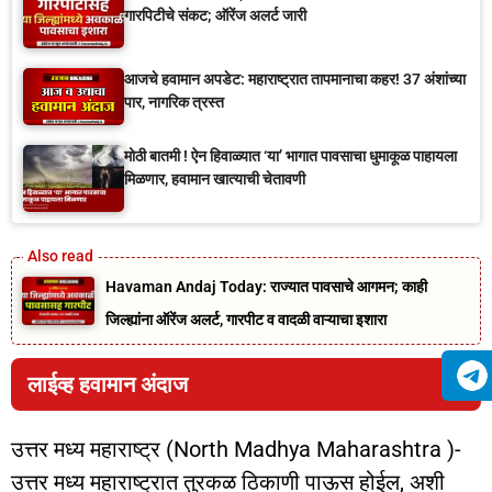
गारपिटीचे संकट; ऑरेंज अलर्ट जारी
आजचे हवामान अपडेट: महाराष्ट्रात तापमानाचा कहर! 37 अंशांच्या
पार, नागरिक त्रस्त
मोठी बातमी ! ऐन हिवाळ्यात ‘या’ भागात पावसाचा धुमाकूळ पाहायला
मिळणार, हवामान खात्याची चेतावणी
Havaman Andaj Today: राज्यात पावसाचे आगमन; काही
जिल्ह्यांना ऑरेंज अलर्ट, गारपीट व वादळी वाऱ्याचा इशारा
लाईव्ह हवामान अंदाज
उत्तर मध्य महाराष्ट्र (North Madhya Maharashtra )-
उत्तर मध्य महाराष्ट्रात तुरकळ ठिकाणी पाऊस होईल, अशी