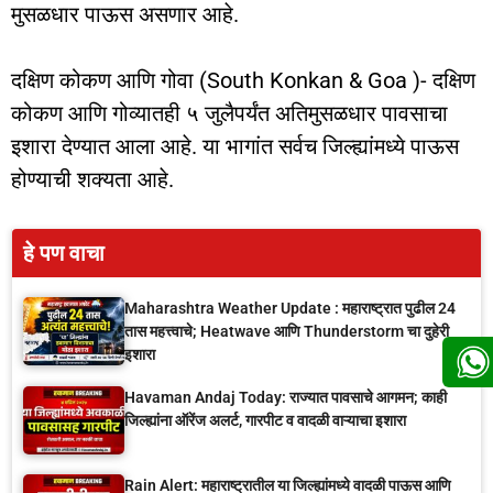
मुसळधार पाऊस असणार आहे.
दक्षिण कोकण आणि गोवा (South Konkan & Goa )- दक्षिण
कोकण आणि गोव्यातही ५ जुलैपर्यंत अतिमुसळधार पावसाचा
इशारा देण्यात आला आहे. या भागांत सर्वच जिल्ह्यांमध्ये पाऊस
होण्याची शक्यता आहे.
हे पण वाचा
Maharashtra Weather Update : महाराष्ट्रात पुढील 24
तास महत्त्वाचे; Heatwave आणि Thunderstorm चा दुहेरी
इशारा
Havaman Andaj Today: राज्यात पावसाचे आगमन; काही
जिल्ह्यांना ऑरेंज अलर्ट, गारपीट व वादळी वाऱ्याचा इशारा
Rain Alert: महाराष्ट्रातील या जिल्ह्यांमध्ये वादळी पाऊस आणि