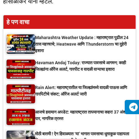
होसाळीकर यांनी म्हटलं.
हे पण वाचा
Maharashtra Weather Update : महाराष्ट्रात पुढील 24
तास महत्त्वाचे; Heatwave आणि Thunderstorm चा दुहेरी
इशारा
Havaman Andaj Today: राज्यात पावसाचे आगमन; काही
जिल्ह्यांना ऑरेंज अलर्ट, गारपीट व वादळी वाऱ्याचा इशारा
Rain Alert: महाराष्ट्रातील या जिल्ह्यांमध्ये वादळी पाऊस आणि
गारपिटीचे संकट; ऑरेंज अलर्ट जारी
आजचे हवामान अपडेट: महाराष्ट्रात तापमानाचा कहर! 37 अंशांच्या
पार, नागरिक त्रस्त
मोठी बातमी ! ऐन हिवाळ्यात ‘या’ भागात पावसाचा धुमाकूळ पाहायला