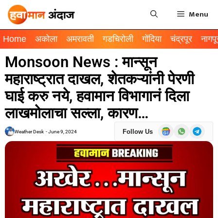
Menu
Home
अकोला
अमरावती
गडचिरोली
गोंदिया
चंद्रपूर
नागपू
Monsoon News : मान्सून
महाराष्ट्रात दाखल, शेतकऱ्यांनी पेरणी
घाई करु नये, हवामान विभागानं दिला
लाखमोलाचा सल्ला, कारण…
Follow Us
Weather Desk
-
June 9, 2024