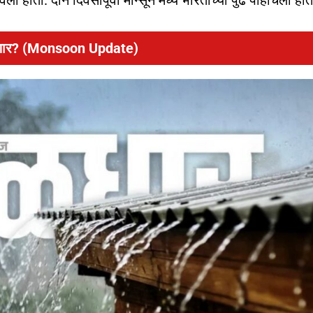
ला होता. दोन दिवसांपूर्वी मान्सून मध्य भारताच्या पुढे पोहोचला होत
 पडणार? (Monsoon Update)