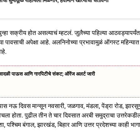
वसाचा धुमाकूळ पाहायला मिळणार, हवामान खात्याची चेतावणी
पुन्हा सक्रीय होत असल्याचं म्हटलं. जुलैच्या पहिल्या आठवड्यापर्यंत
्या पावसाची अपेक्षा आहे. अलनिनोच्या प्रभावामुळं ऑगस्ट महिन्यात
हे.
्ये वादळी पाऊस आणि गारपिटीचे संकट; ऑरेंज अलर्ट जारी
पास नऊ दिवस मान्सून नवसारी, जळगाव, मंडला, पेंड्रा रोड, झारसुग
ोहोचला होता. पुढील तीन ते चार दिवसात अरबी समुद्राचा उत्तरेकडी
िशा, पश्चिम बंगाल, झारखंड, बिहार आणि उत्तर प्रदेशच्या काही भाग