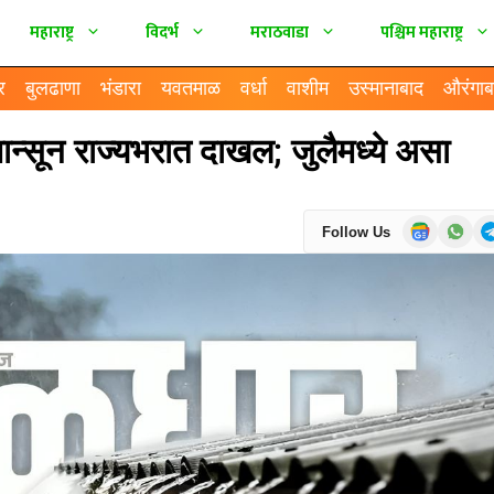
महाराष्ट्र
विदर्भ
मराठवाडा
पश्चिम महाराष्ट्र
र
बुलढाणा
भंडारा
यवतमाळ
वर्धा
वाशीम
उस्मानाबाद
औरंगाब
्सून राज्यभरात दाखल; जुलैमध्ये असा
Follow Us