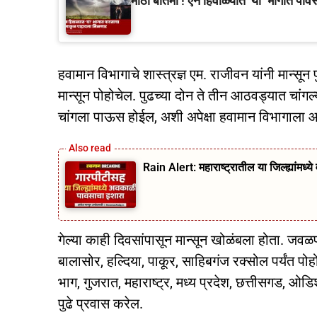
मोठी बातमी ! ऐन हिवाळ्यात ‘या’ भागात पा
हवामान विभागाचे शास्त्रज्ञ एम. राजीवन यांनी मान्सून 
मान्सून पोहोचेल. पुढच्या दोन ते तीन आठवड्यात चांगल
चांगला पाऊस होईल, अशी अपेक्षा हवामान विभागाला आ
Rain Alert: महाराष्ट्रातील या जिल्ह्यांमध
गेल्या काही दिवसांपासून मान्सून खोळंबला होता. जवळ
बालासोर, हल्दिया, पाकूर, साहिबगंज रक्सोल पर्यंत प
भाग, गुजरात, महाराष्ट्र, मध्य प्रदेश, छत्तीसगड, ओड
पुढे प्रवास करेल.