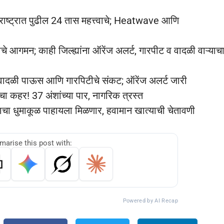
ट्रात पुढील 24 तास महत्त्वाचे; Heatwave आणि
गमन; काही जिल्ह्यांना ऑरेंज अलर्ट, गारपीट व वादळी वाऱ्याच
्ये वादळी पाऊस आणि गारपिटीचे संकट; ऑरेंज अलर्ट जारी
ा कहर! 37 अंशांच्या पार, नागरिक त्रस्त
साचा धुमाकूळ पाहायला मिळणार, हवामान खात्याची चेतावणी
arise this post with:
Powered by AI Recap