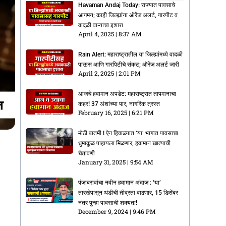
Havaman Andaj Today: राज्यात पावसाचे
आगमन; काही जिल्ह्यांना ऑरेंज अलर्ट, गारपीट व
वादळी वाऱ्याचा इशारा
April 4, 2025
8:37 AM
Rain Alert: महाराष्ट्रातील या जिल्ह्यांमध्ये वादळी
पाऊस आणि गारपिटीचे संकट; ऑरेंज अलर्ट जारी
April 2, 2025
2:01 PM
आजचे हवामान अपडेट: महाराष्ट्रात तापमानाचा
कहर! 37 अंशांच्या पार, नागरिक त्रस्त
February 16, 2025
6:21 PM
मोठी बातमी ! ऐन हिवाळ्यात ‘या’ भागात पावसाचा
धुमाकूळ पाहायला मिळणार, हवामान खात्याची
चेतावणी
January 31, 2025
9:54 AM
पंजाबरावांचा नवीन हवामान अंदाज : ‘या’
तारखेपासून थंडीची तीव्रता वाढणार, 15 डिसेंबर
नंतर पुन्हा पावसाची शक्यता!
December 9, 2024
9:46 PM