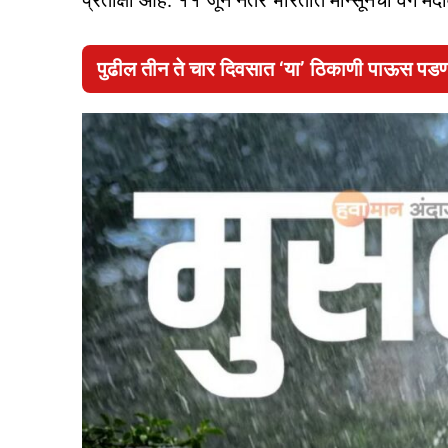
प्रतीक्षा आहे. ११ जून नंतर भारतात मान्सूनचा वेग मंदाव
पुढील तीन ते चार दिवसात ‘या’ ठिकाणी पाऊस