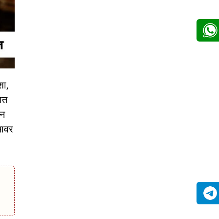
शा,
ात
ान
सावर