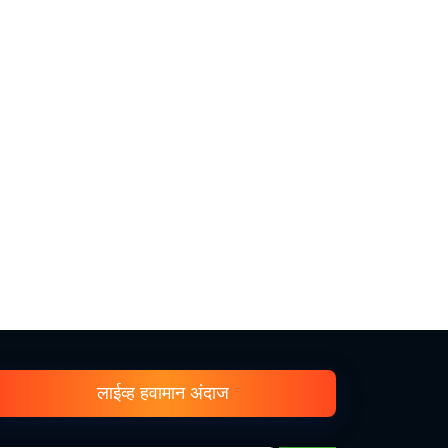
लाईव्ह हवामान अंदाज