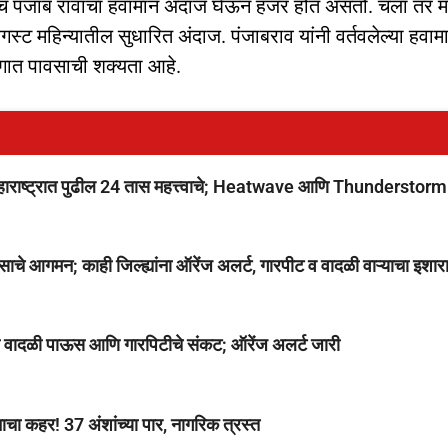
जच पंजाब रावांचा हवामान अंदाज घेऊन हजर होत असतो. चला तर 
स्ट महिन्यातील सुधारित अंदाज. पंजाबराव यांनी वर्तवलेल्या हवाम
ागात पावसाची शक्यता आहे.
ष्ट्रात पुढील 24 तास महत्त्वाचे; Heatwave आणि Thunderstorm
आगमन; काही जिल्ह्यांना ऑरेंज अलर्ट, गारपीट व वादळी वाऱ्याचा इशार
ध्ये वादळी पाऊस आणि गारपिटीचे संकट; ऑरेंज अलर्ट जारी
चा कहर! 37 अंशांच्या पार, नागरिक त्रस्त