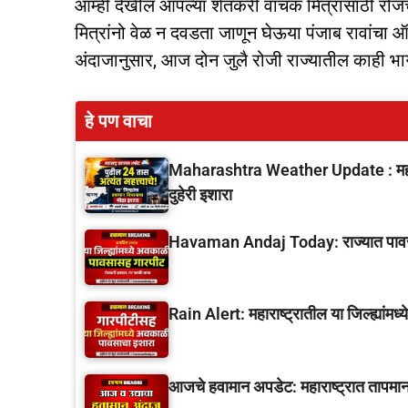
आम्ही देखील आपल्या शेतकरी वाचक मित्रांसाठी रो
मित्रांनो वेळ न दवडता जाणून घेऊया पंजाब रावांचा ऑग
अंदाजानुसार, आज दोन जुलै रोजी राज्यातील काही भ
हे पण वाचा
Maharashtra Weather Update : महारा
दुहेरी इशारा
Havaman Andaj Today: राज्यात पावसाचे 
Rain Alert: महाराष्ट्रातील या जिल्ह्यांम
आजचे हवामान अपडेट: महाराष्ट्रात तापमाना