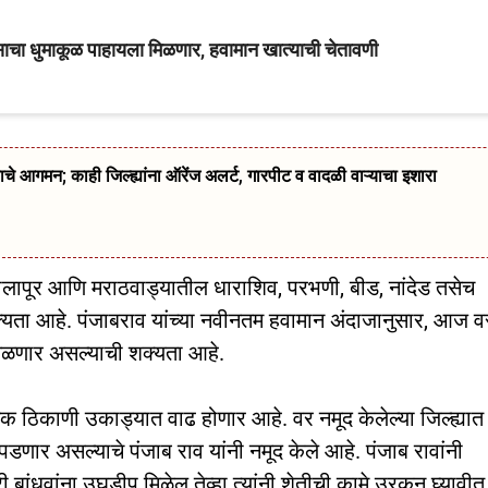
वसाचा धुमाकूळ पाहायला मिळणार, हवामान खात्याची चेतावणी
गमन; काही जिल्ह्यांना ऑरेंज अलर्ट, गारपीट व वादळी वाऱ्याचा इशारा
, सोलापूर आणि मराठवाड्यातील धाराशिव, परभणी, बीड, नांदेड तसेच
क्यता आहे. पंजाबराव यांच्या नवीनतम हवामान अंदाजानुसार, आज व
ोसळणार असल्याची शक्यता आहे.
नेक ठिकाणी उकाड्यात वाढ होणार आहे. वर नमूद केलेल्या जिल्ह्यात
ार असल्याचे पंजाब राव यांनी नमूद केले आहे. पंजाब रावांनी
ी बांधवांना उघडीप मिळेल तेव्हा त्यांनी शेतीची कामे उरकून घ्यावीत