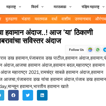
महाराष्ट्र
विदर्भ
मराठवाडा
पश्चिम महाराष्ट्र
र
बुलढाणा
भंडारा
यवतमाळ
वर्धा
वाशीम
उस्मानाबाद
औरंगाब
 हवामान अंदाज..! आज ‘या’ ठिकाणी
बरावांचा सविस्तर अंदाज
Follow Us