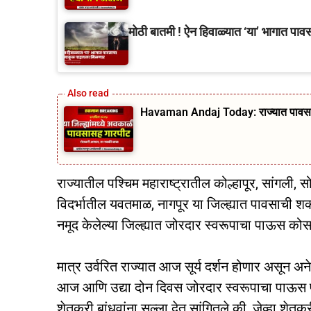
मोठी बातमी ! ऐन हिवाळ्यात ‘या’ भागात पा
Havaman Andaj Today: राज्यात पावसाचे आ
राज्यातील पश्चिम महाराष्ट्रातील कोल्हापूर, सांगली
विदर्भातील यवतमाळ, नागपूर या जिल्ह्यात पावसाची श
नमूद केलेल्या जिल्ह्यात जोरदार स्वरूपाचा पाऊस क
मात्र उर्वरित राज्यात आज सूर्य दर्शन होणार असून अ
आज आणि उद्या दोन दिवस जोरदार स्वरूपाचा पाऊस पडण
शेतकरी बांधवांना सल्ला देत सांगितले की, जेव्हा शेतकर