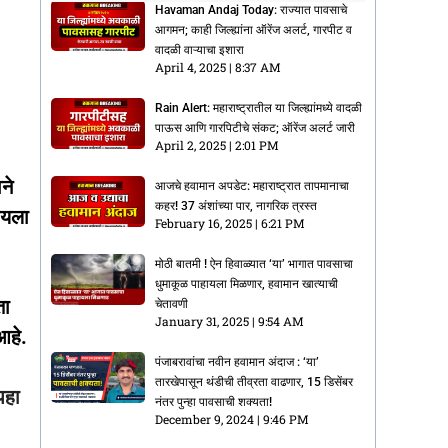
Havaman Andaj Today: राज्यात पावसाचे
आगमन; काही जिल्ह्यांना ऑरेंज अलर्ट, गारपीट व
वादळी वाऱ्याचा इशारा
April 4, 2025
8:37 AM
Rain Alert: महाराष्ट्रातील या जिल्ह्यांमध्ये वादळी
पाऊस आणि गारपिटीचे संकट; ऑरेंज अलर्ट जारी
April 2, 2025
2:01 PM
ने
आजचे हवामान अपडेट: महाराष्ट्रात तापमानाचा
कहर! 37 अंशांच्या पार, नागरिक त्रस्त
ायला
February 16, 2025
6:21 PM
मोठी बातमी ! ऐन हिवाळ्यात ‘या’ भागात पावसाचा
धुमाकूळ पाहायला मिळणार, हवामान खात्याची
ता
चेतावणी
January 31, 2025
9:54 AM
आहे.
पंजाबरावांचा नवीन हवामान अंदाज : ‘या’
तारखेपासून थंडीची तीव्रता वाढणार, 15 डिसेंबर
पहा
नंतर पुन्हा पावसाची शक्यता!
December 9, 2024
9:46 PM