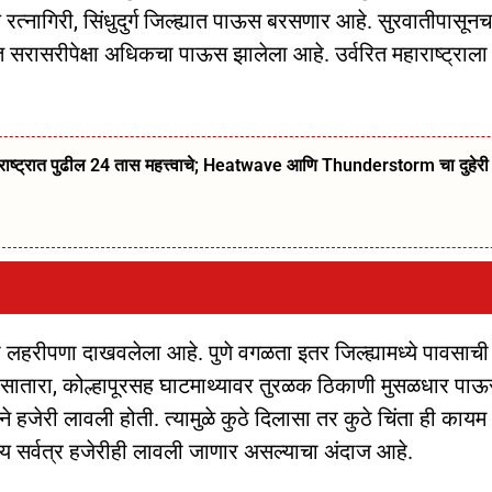
नागिरी, सिंधुदुर्ग जिल्ह्यात पाऊस बरसणार आहे. सुरवातीपासूनच
 सरासरीपेक्षा अधिकचा पाऊस झालेला आहे. उर्वरित महाराष्ट्राला
ट्रात पुढील 24 तास महत्त्वाचे; Heatwave आणि Thunderstorm चा दुहेरी
ला लहरीपणा दाखवलेला आहे. पुणे वगळता इतर जिल्ह्यामध्ये पावसाची
सह सातारा, कोल्हापूरसह घाटमाथ्यावर तुरळक ठिकाणी मुसळधार पा
 हजेरी लावली होती. त्यामुळे कुठे दिलासा तर कुठे चिंता ही कायम
 सर्वत्र हजेरीही लावली जाणार असल्याचा अंदाज आहे.