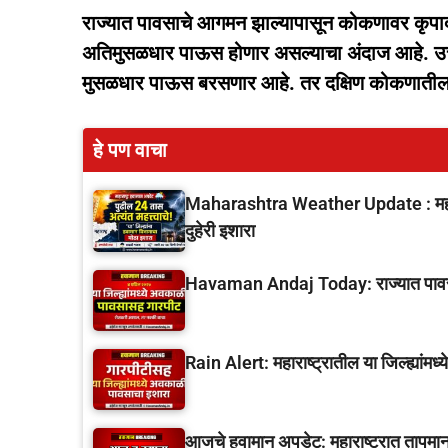
राज्यात पावसाचे आगमन झाल्यापासून कोकणावर कृपाद
अतिमुसळधार पाऊस होणार असल्याचा अंदाज आहे. उत्
मुसळधार पाऊस बरसणार आहे. तर दक्षिण कोकणातील रत्
हे पण वाचा
Maharashtra Weather Update : महारा
दुहेरी इशारा
Havaman Andaj Today: राज्यात पावसाचे 
Rain Alert: महाराष्ट्रातील या जिल्ह्यांम
आजचे हवामान अपडेट: महाराष्ट्रात तापमाना