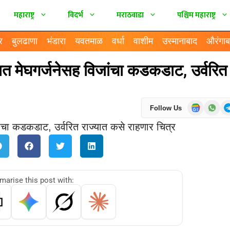
महाराष्ट्र
विदर्भ
मराठवाडा
पश्चिम महाराष्ट्र
र
बुलढाणा
भंडारा
यवतमाळ
वर्धा
वाशीम
उस्मानाबाद
औरंगाब
मेघगर्जनेसह विजांचा कडकडाट, उर्वरित
Follow Us
arise this post with: