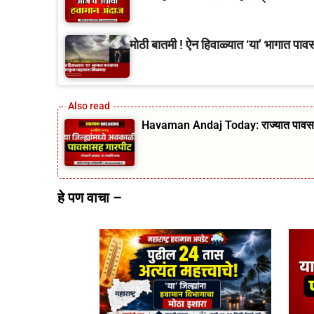
मोठी बातमी ! ऐन हिवाळ्यात ‘या’ भागात पा
Havaman Andaj Today: राज्यात पावसाचे आ
हे पण वाचा –