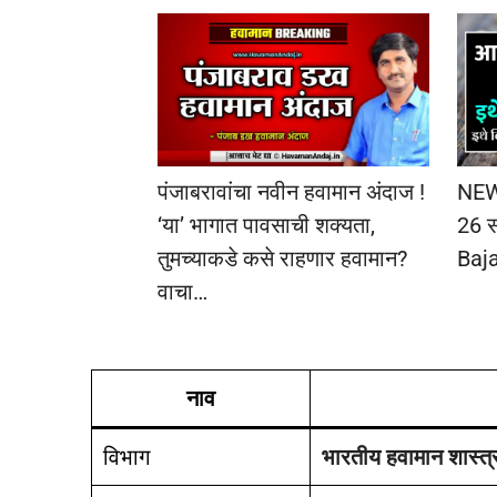
पंजाबरावांचा नवीन हवामान अंदाज !
NEW
‘या’ भागात पावसाची शक्यता,
26 स
तुमच्याकडे कसे राहणार हवामान?
Baj
वाचा…
नाव
विभाग
भारतीय हवामान शास्त्