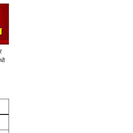
र
-धो