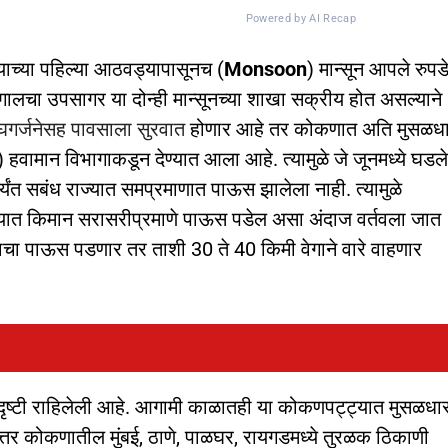
Powered by AI Recap
्या पहिल्या आठवड्यापासूनच (
Monsoon
) मान्सून आपले रुपड
लचा उपसागर या दोन्ही मान्सूनच्या शाखा सक्रीय होत असल्याने
ेघगर्जनेसह पावसाला सुरवात
होणार आहे तर कोकणात अति मुसळध
) हवामान विभागाकडून देण्यात आला आहे. त्यामुळे जे जूनमध्ये घडले
्यंत सबंध राज्यात समप्रमाणात पाऊस झालेला नाही. त्यामुळे
िन्यात किमान सरासरीप्रमाणे पाऊस पडेल असा अंदाज वर्तवला जात
ुपाचा पाऊस पडणार तर ताशी 30 ते 40 किमी वेगाने वारे वाहणार
ृष्टी राहिलेली आहे. आगामी काळातही या कोकणपट्ट्यात मुसळधार
र कोकणातील मुंबई, ठाणे, पाळघर, रायगडमध्ये तुरळक ठिकाणी