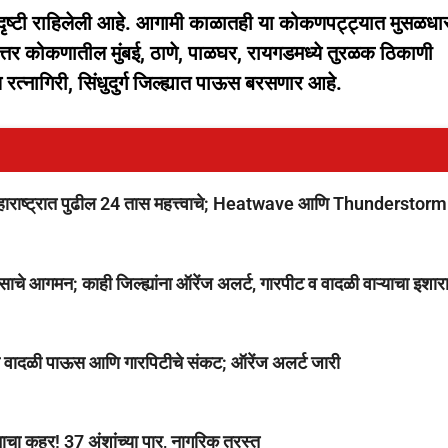
ृष्टी राहिलेली आहे. आगामी काळातही या कोकणपट्ट्यात मुसळधार
तर कोकणातील मुंबई, ठाणे, पाळघर, रायगडमध्ये तुरळक ठिकाणी
नागिरी, सिंधुदुर्ग जिल्ह्यात पाऊस बरसणार आहे.
ष्ट्रात पुढील 24 तास महत्त्वाचे; Heatwave आणि Thunderstorm
आगमन; काही जिल्ह्यांना ऑरेंज अलर्ट, गारपीट व वादळी वाऱ्याचा इशार
ध्ये वादळी पाऊस आणि गारपिटीचे संकट; ऑरेंज अलर्ट जारी
चा कहर! 37 अंशांच्या पार, नागरिक त्रस्त