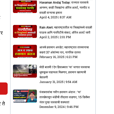
Havaman Andaj Today: राज्यात पावसाचे
आगमन; काही जिल्ह्यांना ऑरेंज अलर्ट, गारपीट व
वादळी वाऱ्याचा इशारा
े
April 4, 2025
8:37 AM
Rain Alert: महाराष्ट्रातील या जिल्ह्यांमध्ये वादळी
ार
पाऊस आणि गारपिटीचे संकट; ऑरेंज अलर्ट जारी
April 2, 2025
2:01 PM
आजचे हवामान अपडेट: महाराष्ट्रात तापमानाचा
कहर! 37 अंशांच्या पार, नागरिक त्रस्त
February 16, 2025
6:21 PM
मोठी बातमी ! ऐन हिवाळ्यात ‘या’ भागात पावसाचा
धुमाकूळ पाहायला मिळणार, हवामान खात्याची
चेतावणी
January 31, 2025
9:54 AM
पंजाबरावांचा नवीन हवामान अंदाज : ‘या’
तारखेपासून थंडीची तीव्रता वाढणार, 15 डिसेंबर
नंतर पुन्हा पावसाची शक्यता!
 ते
December 9, 2024
9:46 PM