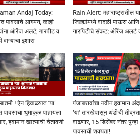
aman Andaj Today:
Rain Alert: महाराष्ट्रातील य
यात पावसाचे आगमन; काही
जिल्ह्यांमध्ये वादळी पाऊस आणि
्यांना ऑरेंज अलर्ट, गारपीट व
गारपिटीचे संकट; ऑरेंज अलर्ट 
ी वाऱ्याचा इशारा
बातमी ! ऐन हिवाळ्यात ‘या’
पंजाबरावांचा नवीन हवामान अंद
त पावसाचा धुमाकूळ पाहायला
‘या’ तारखेपासून थंडीची तीव्रत
ार, हवामान खात्याची चेतावणी
वाढणार, 15 डिसेंबर नंतर पुन्हा
पावसाची शक्यता!