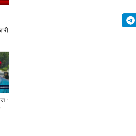
ा
जारी
ाज :
ा