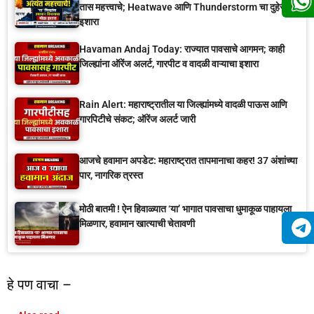
तास महत्त्वाचे; Heatwave आणि Thunderstorm चा दुहेरी
इशारा
Havaman Andaj Today: राज्यात पावसाचे आगमन; काही
जिल्ह्यांना ऑरेंज अलर्ट, गारपीट व वादळी वाऱ्याचा इशारा
Rain Alert: महाराष्ट्रातील या जिल्ह्यांमध्ये वादळी पाऊस आणि
गारपिटीचे संकट; ऑरेंज अलर्ट जारी
आजचे हवामान अपडेट: महाराष्ट्रात तापमानाचा कहर! 37 अंशांच्या
पार, नागरिक त्रस्त
मोठी बातमी ! ऐन हिवाळ्यात ‘या’ भागात पावसाचा धुमाकूळ पाहायला
मिळणार, हवामान खात्याची चेतावणी
हे पण वाचा –