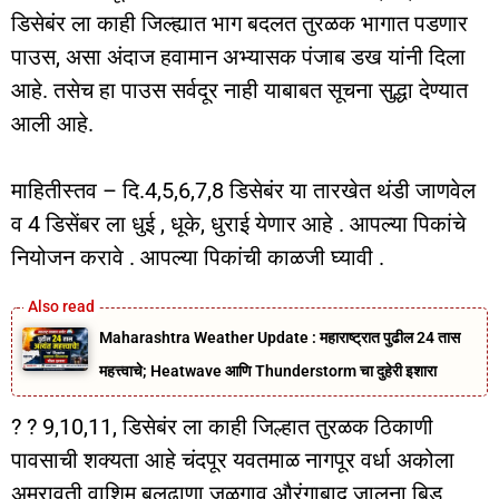
डिसेबंर ला काही जिल्ह्यात भाग बदलत तुरळक भागात पडणार
पाउस, असा अंदाज हवामान अभ्यासक पंजाब डख यांनी दिला
आहे. तसेच हा पाउस सर्वदूर नाही याबाबत सूचना सुद्धा देण्यात
आली आहे.
माहितीस्तव – दि.4,5,6,7,8 डिसेबंर या तारखेत थंडी जाणवेल
व 4 डिसेंबर ला धुई , धूके, धुराई येणार आहे . आपल्या पिकांचे
नियोजन करावे . आपल्या पिकांची काळजी घ्यावी .
Maharashtra Weather Update : महाराष्ट्रात पुढील 24 तास
महत्त्वाचे; Heatwave आणि Thunderstorm चा दुहेरी इशारा
? ?️ 9,10,11, डिसेबंर ला काही जिल्हात तुरळक ठिकाणी
पावसाची शक्यता आहे चंदपूर यवतमाळ नागपूर वर्धा अकोला
अमरावती वाशिम बुलढाणा जळगाव औरंगाबाद जालना बिड