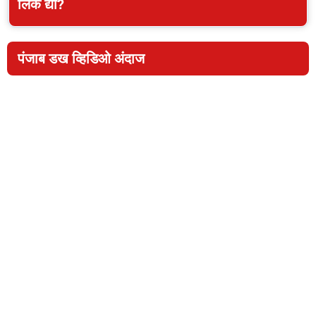
लिंक द्या?
पंजाब डख व्हिडिओ अंदाज