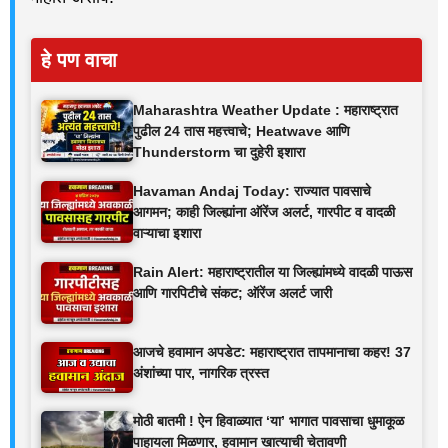
हे पण वाचा
Maharashtra Weather Update : महाराष्ट्रात
पुढील 24 तास महत्त्वाचे; Heatwave आणि
Thunderstorm चा दुहेरी इशारा
Havaman Andaj Today: राज्यात पावसाचे
आगमन; काही जिल्ह्यांना ऑरेंज अलर्ट, गारपीट व वादळी
वाऱ्याचा इशारा
Rain Alert: महाराष्ट्रातील या जिल्ह्यांमध्ये वादळी पाऊस
आणि गारपिटीचे संकट; ऑरेंज अलर्ट जारी
आजचे हवामान अपडेट: महाराष्ट्रात तापमानाचा कहर! 37
अंशांच्या पार, नागरिक त्रस्त
मोठी बातमी ! ऐन हिवाळ्यात ‘या’ भागात पावसाचा धुमाकूळ
पाहायला मिळणार, हवामान खात्याची चेतावणी