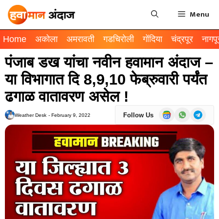
Menu
Home
अकोला
अमरावती
गडचिरोली
गोंदिया
चंद्रपूर
नागपू
पंजाब डख यांचा नवीन हवामान अंदाज –
या विभागात दि 8,9,10 फेब्रुवारी पर्यंत
ढगाळ वातावरण असेल !
Follow Us
Weather Desk
-
February 9, 2022