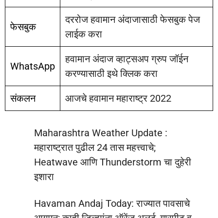
दररोज हवामान अंदाजासाठी फेसबुक पेज
फेसबुक
लाईक करा
हवामान अंदाज व्हाट्सअप ग्रुप जॉईन
WhatsApp
करण्यासाठी इथे क्लिक करा
संकलन
आजचे हवामान महाराष्ट्र 2022
Maharashtra Weather Update :
महाराष्ट्रात पुढील 24 तास महत्त्वाचे;
Heatwave आणि Thunderstorm चा दुहेरी
इशारा
Havaman Andaj Today: राज्यात पावसाचे
आगमन; काही जिल्ह्यांना ऑरेंज अलर्ट, गारपीट व