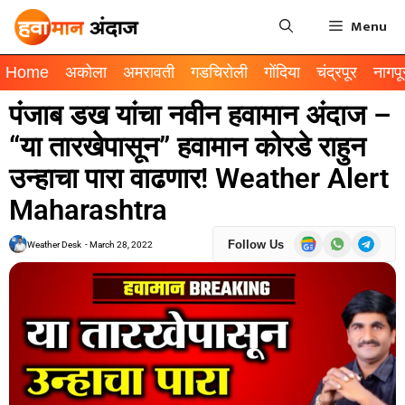
Menu
Home
अकोला
अमरावती
गडचिरोली
गोंदिया
चंद्रपूर
नागपू
पंजाब डख यांचा नवीन हवामान अंदाज –
“या तारखेपासून” हवामान कोरडे राहुन
उन्हाचा पारा वाढणार! Weather Alert
Maharashtra
Follow Us
Weather Desk
-
March 28, 2022