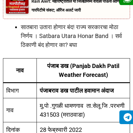
Rain Alert: महाराष्ट्रातील या जिल्ह्यांमध्ये वादळी पाऊस आणि
गारपिटीचे संकट; ऑरेंज अलर्ट जारी
सातबारा उतारा होणार बंद! राज्य सरकारचा मोठा
निर्णय । Satbara Utara Honar Band । सर्व
ठिकाणी बंद होणार का? बघा
पंजाब डख (Panjab Dakh Patil
नाव
Weather Forecast)
विभाग
पंजाबराव डख पाटील हवामान अंदाज
मु.पो .गुगळी धामणगाव ता.सेलू जि .परभणी
गाव
431503 (मराठवाडा)
दिनांक
28 फेब्रुवारी 2022