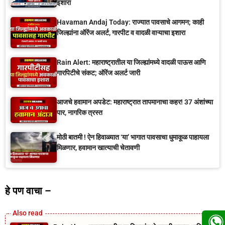
इशारा
Havaman Andaj Today: राज्यात पावसाचे आगमन; काही
जिल्ह्यांना ऑरेंज अलर्ट, गारपीट व वादळी वाऱ्याचा इशारा
Rain Alert: महाराष्ट्रातील या जिल्ह्यांमध्ये वादळी पाऊस आणि
गारपिटीचे संकट; ऑरेंज अलर्ट जारी
आजचे हवामान अपडेट: महाराष्ट्रात तापमानाचा कहर! 37 अंशांच्या
पार, नागरिक त्रस्त
मोठी बातमी ! ऐन हिवाळ्यात ‘या’ भागात पावसाचा धुमाकूळ पाहायला
मिळणार, हवामान खात्याची चेतावणी
हे पण वाचा –