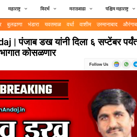
महाराष्ट्र
विदर्भ
मराठवाडा
पश्चिम महाराष्ट्र
र
बुलढाणा
भंडारा
यवतमाळ
वर्धा
वाशीम
उस्मानाबाद
औरंगाब
ंजाब डख यांनी दिला ६ सप्टेंबर पर्यं
ा भागात कोसळणार
Follow Us