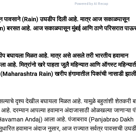
Powered by AI Recap
सून पावसाने (Rain) उघडीप दिली आहे. मात्र आज सकाळपासून
on) बरसत आहे. आज सकाळपासून मुंबई आणि ठाणे परिसरात पाऊ
उघडीप बघायला मिळत आहे. मात्र असे असले तरी भारतीय हवामान
ेला आहे.
मित्रांनो खरे पाहता जुलै महिन्यात आणि ऑगस्ट महिन्या
ळे (Maharashtra Rain) खरीप हंगामातील पिकांची नासाडी झाल
याचे दृश्य देखील बघायला मिळत आहे. यामुळे बहुतांशी शेतकरी ब
आहे. दरम्यान आपल्या हवामान अंदाजासाठी ओळखल्या जाणाऱ्या प
h Havaman Andaj) आला आहे. पंजाबराव (Panjabrao Dakh
या सुधारित हवामान अंदाज नुसार, आज राज्यात सर्वत्र पावसाची उघड