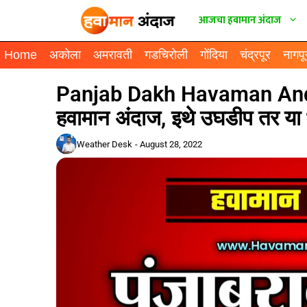
आजचा हवामान अंदाज
Home
अकोला
अमरावती
गडचिरोली
गोंदिया
चंद्रपूर
नागपू
Panjab Dakh Havaman Andaj | प
हवामान अंदाज, इथे उघडीप तर य
Weather Desk
-
August 28, 2022