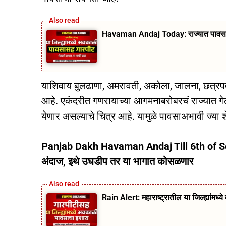
Havaman Andaj Today: राज्यात पावसाचे आ
याशिवाय बुलढाणा, अमरावती, अकोला, जालना, छत्रपत
आहे. एकंदरीत गणरायाच्या आगमनाबरोबरचं राज्यात गेल्
येणार असल्याचे चित्र आहे. यामुळे पावसाअभावी ज्या 
Panjab Dakh Havaman Andaj Till 6th of Septem
अंदाज, इथे उघडीप तर या भागात कोसळणार
Rain Alert: महाराष्ट्रातील या जिल्ह्यांमध