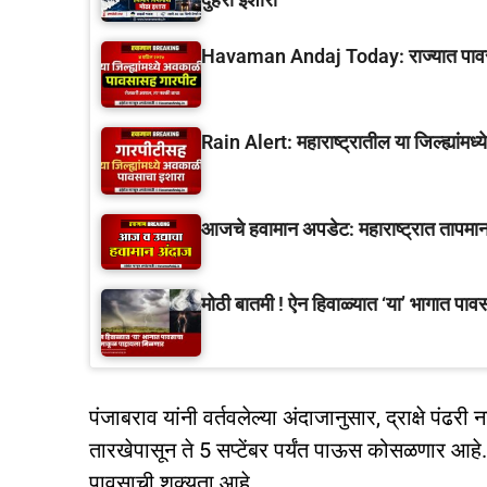
Havaman Andaj Today: राज्यात पावसाचे 
Rain Alert: महाराष्ट्रातील या जिल्ह्यांम
आजचे हवामान अपडेट: महाराष्ट्रात तापमाना
मोठी बातमी ! ऐन हिवाळ्यात ‘या’ भागात पा
पंजाबराव यांनी वर्तवलेल्या अंदाजानुसार, द्राक्षे प
तारखेपासून ते 5 सप्टेंबर पर्यंत पाऊस कोसळणार आहे
पावसाची शक्यता आहे.