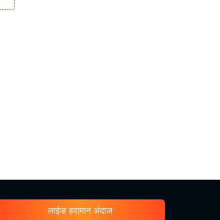
लाईव्ह हवामान अंदाज