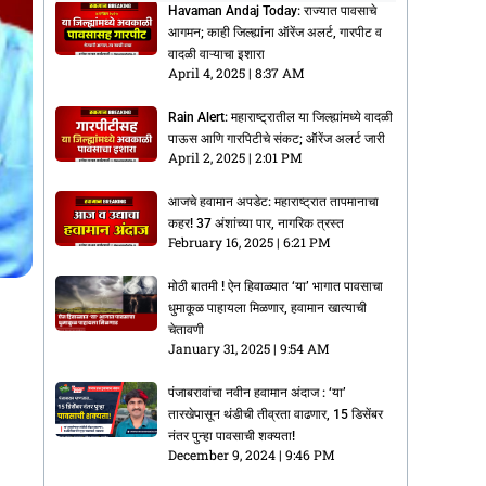
Havaman Andaj Today: राज्यात पावसाचे
आगमन; काही जिल्ह्यांना ऑरेंज अलर्ट, गारपीट व
वादळी वाऱ्याचा इशारा
April 4, 2025
8:37 AM
Rain Alert: महाराष्ट्रातील या जिल्ह्यांमध्ये वादळी
पाऊस आणि गारपिटीचे संकट; ऑरेंज अलर्ट जारी
April 2, 2025
2:01 PM
आजचे हवामान अपडेट: महाराष्ट्रात तापमानाचा
कहर! 37 अंशांच्या पार, नागरिक त्रस्त
February 16, 2025
6:21 PM
मोठी बातमी ! ऐन हिवाळ्यात ‘या’ भागात पावसाचा
धुमाकूळ पाहायला मिळणार, हवामान खात्याची
चेतावणी
January 31, 2025
9:54 AM
पंजाबरावांचा नवीन हवामान अंदाज : ‘या’
तारखेपासून थंडीची तीव्रता वाढणार, 15 डिसेंबर
नंतर पुन्हा पावसाची शक्यता!
December 9, 2024
9:46 PM