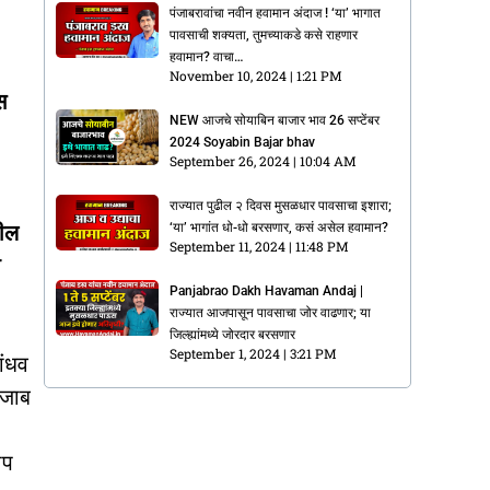
पंजाबरावांचा नवीन हवामान अंदाज ! ‘या’ भागात
पावसाची शक्यता, तुमच्याकडे कसे राहणार
हवामान? वाचा…
November 10, 2024
1:21 PM
स
NEW आजचे सोयाबिन बाजार भाव 26 सप्टेंबर
2024 Soyabin Bajar bhav
September 26, 2024
10:04 AM
राज्यात पुढील २ दिवस मुसळधार पावसाचा इशारा;
‘या’ भागांत धो-धो बरसणार, कसं असेल हवामान?
तील
September 11, 2024
11:48 PM
ी
Panjabrao Dakh Havaman Andaj |
राज्यात आजपासून पावसाचा जोर वाढणार; या
जिल्ह्यांमध्ये जोरदार बरसणार
September 1, 2024
3:21 PM
ांधव
ंजाब
ीप