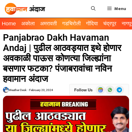
Menu
Home
अकोला
अमरावती
गडचिरोली
गोंदिया
चंद्रपूर
नागपू
Panjabrao Dakh Havaman
Andaj | पुढील आठवड्यात इथे होणार
अवकाळी पाऊस कोणत्या जिल्ह्यांना
बसणार फटका? पंजाबरावांचा नविन
हवामान अंदाज
Follow Us
Weather Desk
-
February 20, 2024