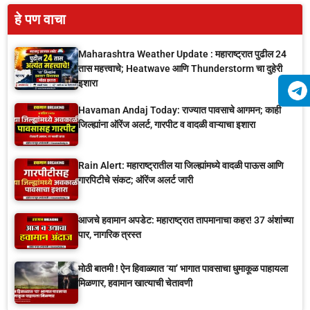
हे पण वाचा
Maharashtra Weather Update : महाराष्ट्रात पुढील 24
तास महत्त्वाचे; Heatwave आणि Thunderstorm चा दुहेरी
इशारा
Havaman Andaj Today: राज्यात पावसाचे आगमन; काही
जिल्ह्यांना ऑरेंज अलर्ट, गारपीट व वादळी वाऱ्याचा इशारा
Rain Alert: महाराष्ट्रातील या जिल्ह्यांमध्ये वादळी पाऊस आणि
गारपिटीचे संकट; ऑरेंज अलर्ट जारी
आजचे हवामान अपडेट: महाराष्ट्रात तापमानाचा कहर! 37 अंशांच्या
पार, नागरिक त्रस्त
मोठी बातमी ! ऐन हिवाळ्यात ‘या’ भागात पावसाचा धुमाकूळ पाहायला
मिळणार, हवामान खात्याची चेतावणी