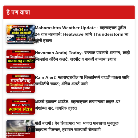
हे पण वाचा
Maharashtra Weather Update : महाराष्ट्रात पुढील
24 तास महत्त्वाचे; Heatwave आणि Thunderstorm चा
दुहेरी इशारा
Havaman Andaj Today: राज्यात पावसाचे आगमन; काही
जिल्ह्यांना ऑरेंज अलर्ट, गारपीट व वादळी वाऱ्याचा इशारा
Rain Alert: महाराष्ट्रातील या जिल्ह्यांमध्ये वादळी पाऊस आणि
गारपिटीचे संकट; ऑरेंज अलर्ट जारी
आजचे हवामान अपडेट: महाराष्ट्रात तापमानाचा कहर! 37
अंशांच्या पार, नागरिक त्रस्त
मोठी बातमी ! ऐन हिवाळ्यात ‘या’ भागात पावसाचा धुमाकूळ
पाहायला मिळणार, हवामान खात्याची चेतावणी