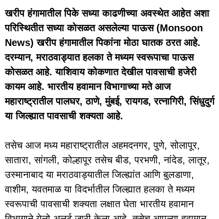
खरीप हंगामातील पिके सध्या काढणीच्या अवस्थेत आहेत अशा
परिस्थितीत सध्या कोसळत असलेल्या पाऊस (Monsoon
News) खरीप हंगामातील पिकांना मोठा घातक ठरत आहे.
दरम्यान, मराठवाड्यात हलका ते मध्यम स्वरूपाचा पाऊस
कोसळत आहे. याशिवाय कोकणात देखील पावसाची हजेरी
कायम आहे. भारतीय हवामान विभागाच्या मते आज
महाराष्ट्रातील पालघर, ठाणे, मुंबई, रायगड, रत्नागिरी, सिंधुदुर्ग
या जिल्ह्यात पावसाची शक्यता आहे.
तसेच आज मध्य महाराष्ट्रातील अहमदनगर, पुणे, सोलापूर,
सातारा, सांगली, कोल्हापूर तसेच बीड, परभणी, नांदेड, लातूर,
उस्मानाबाद या मराठवाड्यातील जिल्ह्यांत आणि बुलडाणा,
वाशीम, यवतमाळ या विदर्भातील जिल्ह्यात हलका ते मध्यम
स्वरूपाची पावसाची शक्यता लक्षात घेता भारतीय हवामान
विभागाने येलो अलर्ट जारी केला आहे. तसेच आपल्या हवामान