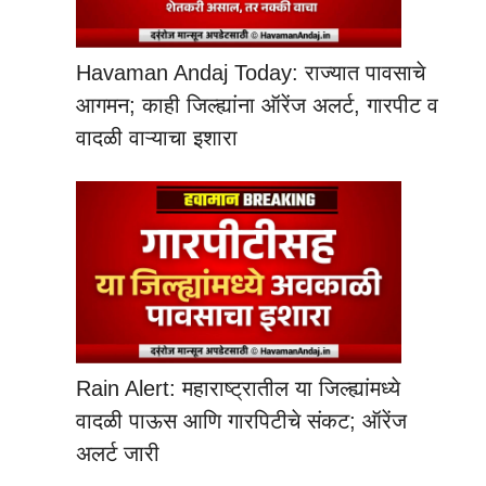
Havaman Andaj Today: राज्यात पावसाचे
आगमन; काही जिल्ह्यांना ऑरेंज अलर्ट, गारपीट व
वादळी वाऱ्याचा इशारा
×
शासकीय माहिती आणि योजना
WhatsApp ग्रुप
जॉईन करा!
Rain Alert: महाराष्ट्रातील या जिल्ह्यांमध्ये
जॉईन करा
वादळी पाऊस आणि गारपिटीचे संकट; ऑरेंज
अलर्ट जारी