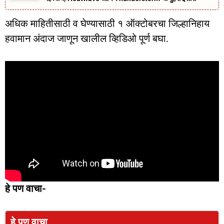
अधिक माहितीसाठी व घेण्यासाठी १ ऑक्टोबरचा जिल्हानिहाय
हवामान अंदाज जाणून खालील व्हिडिओ पूर्ण बघा.
हे पण वाचा-
हे पण वाचा