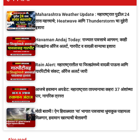
Maharashtra Weather Update : महाराष्ट्रात पुढील 24
तास महत्त्वाचे; Heatwave आणि Thunderstorm चा दुहेरी
इशारा
Havaman Andaj Today: राज्यात पावसाचे आगमन; काही
जिल्ह्यांना ऑरेंज अलर्ट, गारपीट व वादळी वाऱ्याचा इशारा
Rain Alert: महाराष्ट्रातील या जिल्ह्यांमध्ये वादळी पाऊस आणि
गारपिटीचे संकट; ऑरेंज अलर्ट जारी
आजचे हवामान अपडेट: महाराष्ट्रात तापमानाचा कहर! 37 अंशांच्या
पार, नागरिक त्रस्त
मोठी बातमी ! ऐन हिवाळ्यात ‘या’ भागात पावसाचा धुमाकूळ पाहायला
मिळणार, हवामान खात्याची चेतावणी