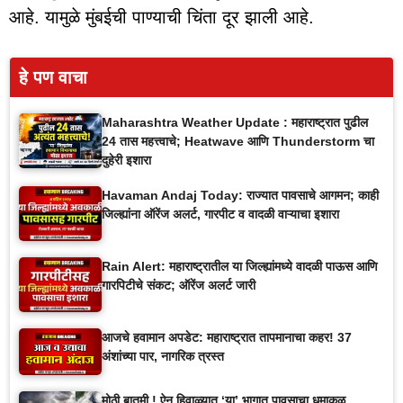
आहे. यामुळे मुंबईची पाण्याची चिंता दूर झाली आहे.
हे पण वाचा
Maharashtra Weather Update : महाराष्ट्रात पुढील
24 तास महत्त्वाचे; Heatwave आणि Thunderstorm चा
दुहेरी इशारा
Havaman Andaj Today: राज्यात पावसाचे आगमन; काही
जिल्ह्यांना ऑरेंज अलर्ट, गारपीट व वादळी वाऱ्याचा इशारा
Rain Alert: महाराष्ट्रातील या जिल्ह्यांमध्ये वादळी पाऊस आणि
गारपिटीचे संकट; ऑरेंज अलर्ट जारी
आजचे हवामान अपडेट: महाराष्ट्रात तापमानाचा कहर! 37
अंशांच्या पार, नागरिक त्रस्त
मोठी बातमी ! ऐन हिवाळ्यात ‘या’ भागात पावसाचा धुमाकूळ