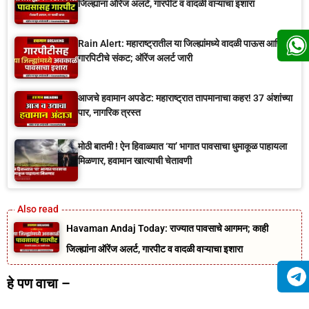
जिल्ह्यांना ऑरेंज अलर्ट, गारपीट व वादळी वाऱ्याचा इशारा
Rain Alert: महाराष्ट्रातील या जिल्ह्यांमध्ये वादळी पाऊस आणि
गारपिटीचे संकट; ऑरेंज अलर्ट जारी
आजचे हवामान अपडेट: महाराष्ट्रात तापमानाचा कहर! 37 अंशांच्या
पार, नागरिक त्रस्त
मोठी बातमी ! ऐन हिवाळ्यात ‘या’ भागात पावसाचा धुमाकूळ पाहायला
मिळणार, हवामान खात्याची चेतावणी
Havaman Andaj Today: राज्यात पावसाचे आगमन; काही
जिल्ह्यांना ऑरेंज अलर्ट, गारपीट व वादळी वाऱ्याचा इशारा
हे पण वाचा –