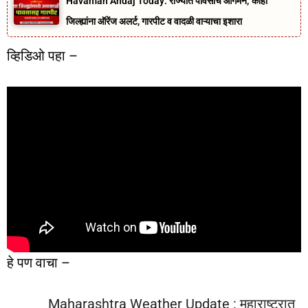
Havaman Andaj Today: राज्यात पावसाचे आगमन; काही
जिल्ह्यांना ऑरेंज अलर्ट, गारपीट व वादळी वाऱ्याचा इशारा
व्हिडिओ पहा –
हे पण वाचा –
Maharashtra Weather Update : महाराष्ट्रात