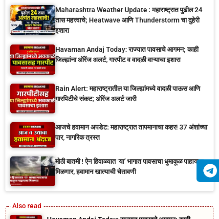
Maharashtra Weather Update : महाराष्ट्रात पुढील 24
तास महत्त्वाचे; Heatwave आणि Thunderstorm चा दुहेरी
इशारा
Havaman Andaj Today: राज्यात पावसाचे आगमन; काही
जिल्ह्यांना ऑरेंज अलर्ट, गारपीट व वादळी वाऱ्याचा इशारा
Rain Alert: महाराष्ट्रातील या जिल्ह्यांमध्ये वादळी पाऊस आणि
गारपिटीचे संकट; ऑरेंज अलर्ट जारी
आजचे हवामान अपडेट: महाराष्ट्रात तापमानाचा कहर! 37 अंशांच्या
पार, नागरिक त्रस्त
मोठी बातमी ! ऐन हिवाळ्यात ‘या’ भागात पावसाचा धुमाकूळ पाहायला
मिळणार, हवामान खात्याची चेतावणी