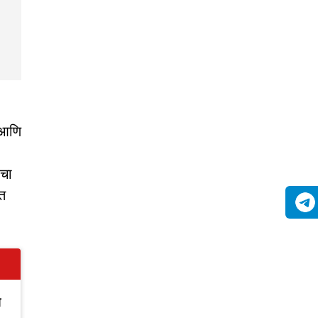
ल आणि
ाचा
ंत
ा