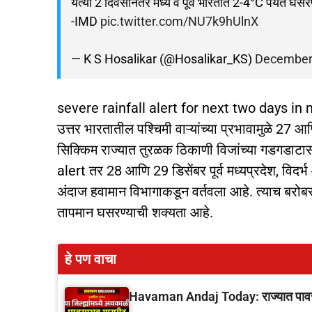
येत्या 2 दिवसांनंतर मध्य व पूर्व भारतात 2-4°C पर्यंत घस
-IMD
pic.twitter.com/NU7k9hUlnX
— K S Hosalikar (@Hosalikar_KS)
December
severe rainfall alert for next two days 
उत्तर भारतातील पश्चिमी वाऱ्यांच्या प्रभावामुळे 27 
सिक्किम राज्यात तुरळक ठिकाणी विजांच्या गडगडाट
alert तर 28 आणि 29 डिसेंबर पूर्व मध्यप्रदेश, विद
अंदाज हवामान विभागाकडून वर्तवला आहे. त्याच बरोबर ये
तापमान घसरण्याची शक्यता आहे.
हे पण वाचा
Havaman Andaj Today: राज्यात पावसाचे 