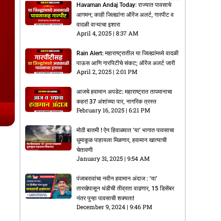
Havaman Andaj Today: राज्यात पावसाचे
आगमन; काही जिल्ह्यांना ऑरेंज अलर्ट, गारपीट व
वादळी वाऱ्याचा इशारा
April 4, 2025
8:37 AM
Rain Alert: महाराष्ट्रातील या जिल्ह्यांमध्ये वादळी
पाऊस आणि गारपिटीचे संकट; ऑरेंज अलर्ट जारी
April 2, 2025
2:01 PM
आजचे हवामान अपडेट: महाराष्ट्रात तापमानाचा
कहर! 37 अंशांच्या पार, नागरिक त्रस्त
February 16, 2025
6:21 PM
मोठी बातमी ! ऐन हिवाळ्यात ‘या’ भागात पावसाचा
धुमाकूळ पाहायला मिळणार, हवामान खात्याची
चेतावणी
January 31, 2025
9:54 AM
पंजाबरावांचा नवीन हवामान अंदाज : ‘या’
तारखेपासून थंडीची तीव्रता वाढणार, 15 डिसेंबर
नंतर पुन्हा पावसाची शक्यता!
December 9, 2024
9:46 PM