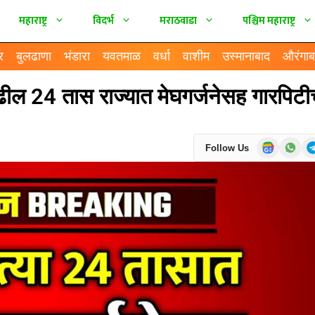
महाराष्ट्र
विदर्भ
मराठवाडा
पश्चिम महाराष्ट्र
र
बुलढाणा
भंडारा
यवतमाळ
वर्धा
वाशीम
उस्मानाबाद
औरंगाब
 24 तास राज्यात मेघगर्जनेसह गारपिटी
Follow Us