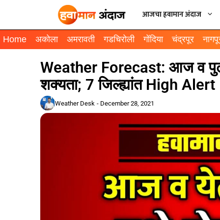
आजचा हवामान अंदाज
Home
अकोला
अमरावती
गडचिरोली
गोंदिया
चंद्रपूर
नागपू
Weather Forecast: आज व पुढील
शक्यता; 7 जिल्ह्यांत High Alert
Weather Desk
-
December 28, 2021