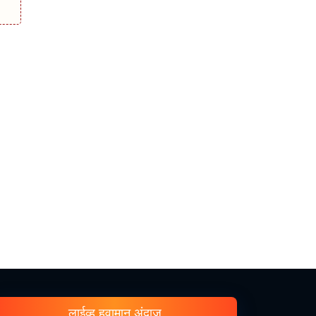
लाईव्ह हवामान अंदाज