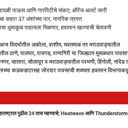
्ये वादळी पाऊस आणि गारपिटीचे संकट; ऑरेंज अलर्ट जारी
ा कहर! 37 अंशांच्या पार, नागरिक त्रस्त
साचा धुमाकूळ पाहायला मिळणार, हवामान खात्याची चेतावणी
आज विदर्भातील अकोला, वाशीम, यवतमाळ तर मराठवाड्यातील
ील ठाणे, पालघर, रायगड, रत्नागिरी या जिल्ह्यात मुसळधार पावसा
नगर, सातारा, सोलापूर व मराठवाड्यातील परभणी, हिंगोली, नांदेड 
विधानाच्या कडकडाटासह जोरदार पावसाची शक्‍यता हवामान विभागाकड
ष्ट्रात पुढील 24 तास महत्त्वाचे; Heatwave आणि Thunderstorm