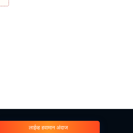
लाईव्ह हवामान अंदाज