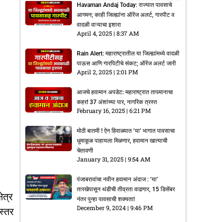
Havaman Andaj Today: राज्यात पावसाचे
आगमन; काही जिल्ह्यांना ऑरेंज अलर्ट, गारपीट व
वादळी वाऱ्याचा इशारा
April 4, 2025
8:37 AM
Rain Alert: महाराष्ट्रातील या जिल्ह्यांमध्ये वादळी
पाऊस आणि गारपिटीचे संकट; ऑरेंज अलर्ट जारी
April 2, 2025
2:01 PM
आजचे हवामान अपडेट: महाराष्ट्रात तापमानाचा
कहर! 37 अंशांच्या पार, नागरिक त्रस्त
February 16, 2025
6:21 PM
मोठी बातमी ! ऐन हिवाळ्यात ‘या’ भागात पावसाचा
धुमाकूळ पाहायला मिळणार, हवामान खात्याची
चेतावणी
January 31, 2025
9:54 AM
पंजाबरावांचा नवीन हवामान अंदाज : ‘या’
तारखेपासून थंडीची तीव्रता वाढणार, 15 डिसेंबर
ेत्र
नंतर पुन्हा पावसाची शक्यता!
December 9, 2024
9:46 PM
स्तर