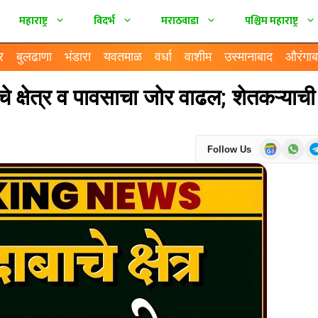
महाराष्ट्र
विदर्भ
मराठवाडा
पश्चिम महाराष्ट्र
र
बुलढाणा
भंडारा
यवतमाळ
वर्धा
वाशीम
उस्मानाबाद
औरंगाब
 क्षेत्र व पावसाचा जोर वाढल; शेतकऱ्याची
Follow Us