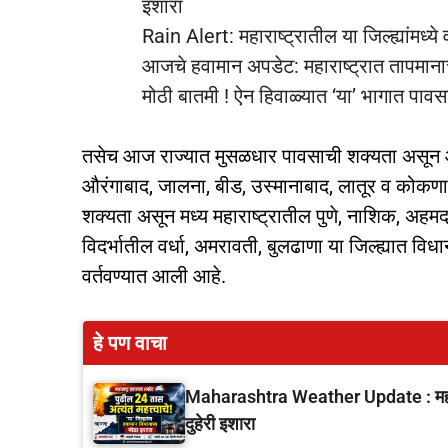
इशारा
Rain Alert: महाराष्ट्रातील या जिल्ह्यांमध
आजचे हवामान अपडेट: महाराष्ट्रात तापमानाच
मोठी बातमी ! ऐन हिवाळ्यात ‘या’ भागात पाव
तसेच आज राज्यात मुसळधार पावसाची शक्यता असून 
औरंगाबाद, जालना, बीड, उस्मानाबाद, लातूर व कोकणात
शक्यता असून मध्य महाराष्ट्रातील पुणे, नाशिक, अहमद
विदर्भातील वर्धा, अमरावती, बुलढाणा या जिल्ह्यात 
वर्तवण्यात आली आहे.
हे पण वाचा
Maharashtra Weather Update : महारा
दुहेरी इशारा