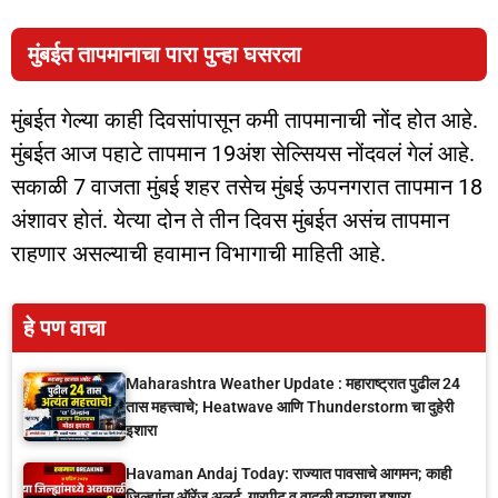
मुंबईत तापमानाचा पारा पुन्हा घसरला
मुंबईत गेल्या काही दिवसांपासून कमी तापमानाची नोंद होत आहे.
मुंबईत आज पहाटे तापमान 19अंश सेल्सियस नोंदवलं गेलं आहे.
सकाळी 7 वाजता मुंबई शहर तसेच मुंबई ऊपनगरात तापमान 18
अंशावर होतं. येत्या दोन ते तीन दिवस मुंबईत असंच तापमान
राहणार असल्याची हवामान विभागाची माहिती आहे.
हे पण वाचा
Maharashtra Weather Update : महाराष्ट्रात पुढील 24
तास महत्त्वाचे; Heatwave आणि Thunderstorm चा दुहेरी
इशारा
Havaman Andaj Today: राज्यात पावसाचे आगमन; काही
जिल्ह्यांना ऑरेंज अलर्ट, गारपीट व वादळी वाऱ्याचा इशारा