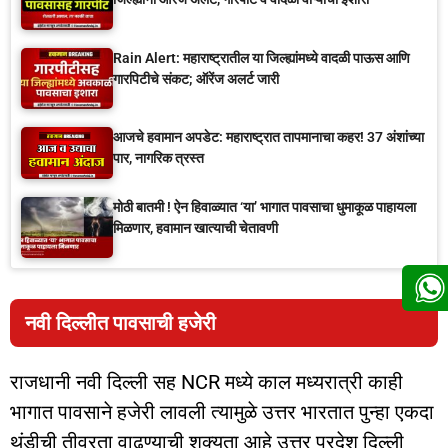
Rain Alert: महाराष्ट्रातील या जिल्ह्यांमध्ये वादळी पाऊस आणि
गारपिटीचे संकट; ऑरेंज अलर्ट जारी
आजचे हवामान अपडेट: महाराष्ट्रात तापमानाचा कहर! 37 अंशांच्या
पार, नागरिक त्रस्त
मोठी बातमी ! ऐन हिवाळ्यात ‘या’ भागात पावसाचा धुमाकूळ पाहायला
मिळणार, हवामान खात्याची चेतावणी
नवी दिल्लीत पावसाची हजेरी
राजधानी नवी दिल्ली सह NCR मध्ये काल मध्यरात्री काही
भागात पावसाने हजेरी लावली त्यामुळे उत्तर भारतात पुन्हा एकदा
थंडीची तीव्रता वाढण्याची शक्यता आहे उत्तर प्रदेश दिल्ली