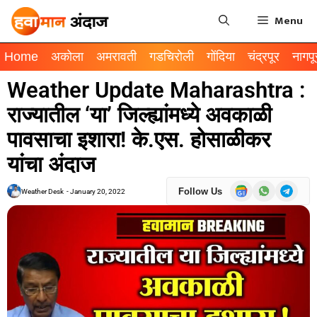
Menu
Home
अकोला
अमरावती
गडचिरोली
गोंदिया
चंद्रपूर
नागपू
Weather Update Maharashtra :
राज्यातील ‘या’ जिल्ह्यांमध्ये अवकाळी
पावसाचा इशारा! के.एस. होसाळीकर
यांचा अंदाज
Follow Us
Weather Desk
-
January 20, 2022