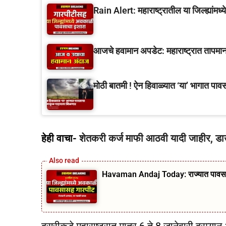
Rain Alert: महाराष्ट्रातील या जिल्ह्यांम
आजचे हवामान अपडेट: महाराष्ट्रात तापमाना
मोठी बातमी ! ऐन हिवाळ्यात ‘या’ भागात पा
हेही वाचा-
शेतकरी कर्ज माफी आठवी यादी जाहीर, ड
Havaman Andaj Today: राज्यात पावसाचे आ