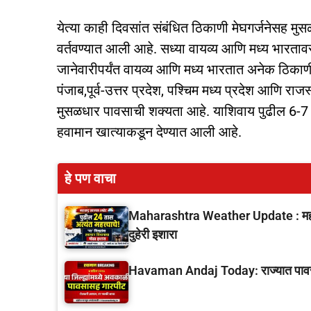
येत्या काही दिवसांत संबंधित ठिकाणी मेघगर्जनेसह 
वर्तवण्यात आली आहे. सध्या वायव्य आणि मध्य भारतावर 2
जानेवारीपर्यंत वायव्य आणि मध्य भारतात अनेक ठिकाण
पंजाब,पूर्व-उत्तर प्रदेश, पश्चिम मध्य प्रदेश आणि रा
मुसळधार पावसाची शक्यता आहे. याशिवाय पुढील 6-7 द
हवामान खात्याकडून देण्यात आली आहे.
हे पण वाचा
Maharashtra Weather Update : महारा
दुहेरी इशारा
Havaman Andaj Today: राज्यात पावसाचे 