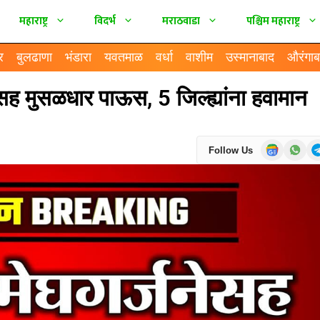
महाराष्ट्र
विदर्भ
मराठवाडा
पश्चिम महाराष्ट्र
र
बुलढाणा
भंडारा
यवतमाळ
वर्धा
वाशीम
उस्मानाबाद
औरंगाब
ेसह मुसळधार पाऊस, 5 जिल्ह्यांना हवामान
Follow Us