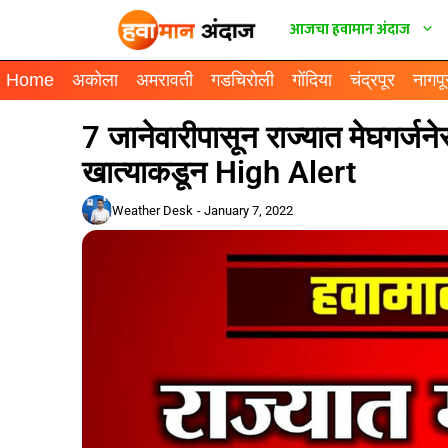
आजचा हवामान अंदाज
Home
अकोला
अमरावती
गडचिरोली
गोंदिया
चंद्रपूर
नागपू
7 जानेवारीपासून राज्यात मेघगर्जन
खात्याकडून High Alert
Weather Desk
-
January 7, 2022