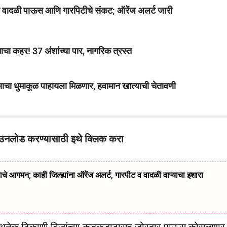
ध्ये वादळी पाऊस आणि गारपिटीचे संकट; ऑरेंज अलर्ट जारी
चा कहर! 37 अंशांच्या पार, नागरिक त्रस्त
वसाचा धुमाकूळ पाहायला मिळणार, हवामान खात्याची चेतावणी
ाउनलोड करण्यासाठी इथे क्लिक करा
गमन; काही जिल्ह्यांना ऑरेंज अलर्ट, गारपीट व वादळी वाऱ्याचा इशारा