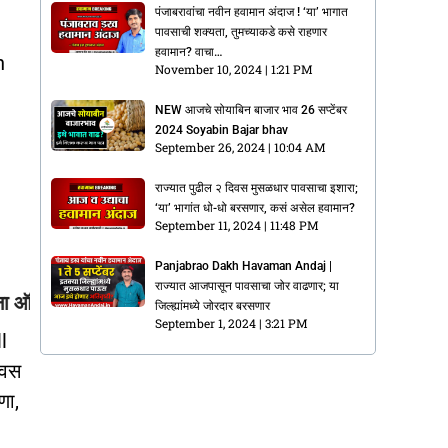
पंजाबरावांचा नवीन हवामान अंदाज ! ‘या’ भागात
पावसाची शक्यता, तुमच्याकडे कसे राहणार
हवामान? वाचा…
n
November 10, 2024
1:21 PM
NEW आजचे सोयाबिन बाजार भाव 26 सप्टेंबर
2024 Soyabin Bajar bhav
September 26, 2024
10:04 AM
राज्यात पुढील २ दिवस मुसळधार पावसाचा इशारा;
‘या’ भागांत धो-धो बरसणार, कसं असेल हवामान?
September 11, 2024
11:48 PM
Panjabrao Dakh Havaman Andaj |
राज्यात आजपासून पावसाचा जोर वाढणार; या
ज करण्यासाठी इथे क्लिक करा.
जिल्ह्यांमध्ये जोरदार बरसणार
September 1, 2024
3:21 PM
l
िवस
णा,