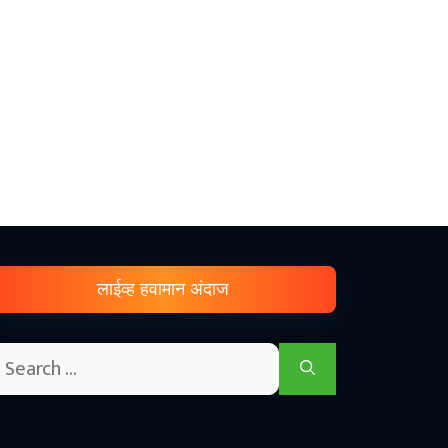
लाईव्ह हवामान अंदाज