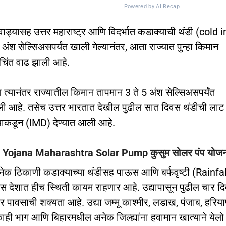
Powered by AI Recap
ड्यासह उत्तर महाराष्ट्र आणि विदर्भात कडाक्याची थंडी (cold i
सेल्सिअसपर्यंत खाली गेल्यानंतर, आता राज्यात पुन्हा किमान
िंत वाढ झाली आहे.
त्यानंतर राज्यातील किमान तापमान 3 ते 5 अंश सेल्सिअसपर्यंत
आली आहे. तसेच उत्तर भारतात देखील पुढील सात दिवस थंडीची लाट
याकडून (IMD) देण्यात आली आहे.
arashtra Solar Pump कुसुम सोलर पंप योजना ऑनलाईन अर्
नेक ठिकाणी कडाक्याच्या थंडीसह पाऊस आणि बर्फवृष्टी (Rainfal
देशात हीच स्थिती कायम राहणार आहे. उद्यापासून पुढील चार द
ावसाची शक्यता आहे. उद्या जम्मू काश्मीर, लडाख, पंजाब, हरिया
 काही भाग आणि बिहारमधील अनेक जिल्ह्यांना हवामान खात्याने येलो