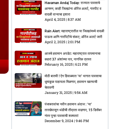
Havaman Andaj Today: राज्यात पावसाचे
आगमन; काही जिल्ह्यांना ऑरेंज अलर्ट, गारपीट व
वादळी वाऱ्याचा इशारा
April 4, 2025
8:37 AM
Rain Alert: महाराष्ट्रातील या जिल्ह्यांमध्ये वादळी
पाऊस आणि गारपिटीचे संकट; ऑरेंज अलर्ट जारी
April 2, 2025
2:01 PM
आजचे हवामान अपडेट: महाराष्ट्रात तापमानाचा
कहर! 37 अंशांच्या पार, नागरिक त्रस्त
February 16, 2025
6:21 PM
मोठी बातमी ! ऐन हिवाळ्यात ‘या’ भागात पावसाचा
धुमाकूळ पाहायला मिळणार, हवामान खात्याची
चेतावणी
January 31, 2025
9:54 AM
पंजाबरावांचा नवीन हवामान अंदाज : ‘या’
तारखेपासून थंडीची तीव्रता वाढणार, 15 डिसेंबर
नंतर पुन्हा पावसाची शक्यता!
December 9, 2024
9:46 PM