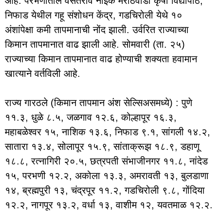
आहे. परभणीतील वसंतराव नाईक मराठवाडा कृषी विद्यापीठ,
निफाड येथील गहू संशोधन केंद्र, गडचिरोली येथे १०
अंशांपेक्षा कमी तापमानाची नोंद झाली. उर्वरित राज्याच्या
किमान तापमानात वाढ झाली आहे. सोमवारी (ता. २५)
राज्याच्या किमान तापमानात वाढ होण्याची शक्यता हवामान
खात्याने वर्तविली आहे.
राज्य गारठले (किमान तापमान अंश सेल्सिअसमध्ये) : पुणे
११.३, धुळे ८.५, जळगाव १२.६, कोल्हापूर १६.३,
महाबळेश्वर १५, नाशिक १३.६, निफाड ९.१, सांगली १४.२,
सातारा १३.४, सोलापूर १५.९, सांताक्रूझ १८.९, डहाणू
१८.८, रत्नागिरी २०.५, छत्रपती संभाजीनगर ११.८, नांदेड
१५, परभणी १२.२, अकोला १३.३, अमरावती १३, बुलडाणा
१४, ब्रह्मपुरी १३, चंद्रपूर ११.२, गडचिरोली ९.८, गोंदिया
१२.२, नागपूर १३.२, वर्धा १३, वाशीम १२, यवतमाळ १२.२.