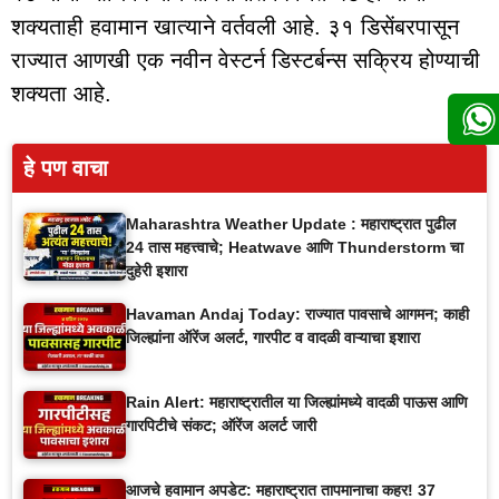
शक्यताही हवामान खात्याने वर्तवली आहे. ३१ डिसेंबरपासून
राज्यात आणखी एक नवीन वेस्टर्न डिस्टर्बन्स सक्रिय होण्याची
शक्यता आहे.
हे पण वाचा
Maharashtra Weather Update : महाराष्ट्रात पुढील
24 तास महत्त्वाचे; Heatwave आणि Thunderstorm चा
दुहेरी इशारा
Havaman Andaj Today: राज्यात पावसाचे आगमन; काही
जिल्ह्यांना ऑरेंज अलर्ट, गारपीट व वादळी वाऱ्याचा इशारा
Rain Alert: महाराष्ट्रातील या जिल्ह्यांमध्ये वादळी पाऊस आणि
गारपिटीचे संकट; ऑरेंज अलर्ट जारी
आजचे हवामान अपडेट: महाराष्ट्रात तापमानाचा कहर! 37