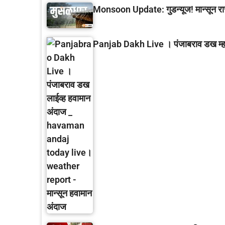
Monsoon Update: गुडन्यूज! मान्सून रा
Panjab Dakh Live । पंजाबराव डख म्हणत