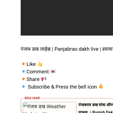
पंजाब डख लाईव्ह | Panjabrao dakh live | हव
Like
Comment
Share
Subscribe & Press the bell icon
पंजाबराव डख यांचा ऑगस्
पाऊस । Punjab Da