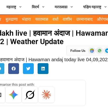
महाराष्ट्र
विदर्भ
मराठवाडा
पश्चिम महाराष्ट्र
र
बुलढाणा
भंडारा
यवतमाळ
वर्धा
वाशीम
उस्मानाबाद
औरंगाब
 dakh live | हवामान अंदाज | Hawama
22 | Weather Update
Follow Us
arise this post with: