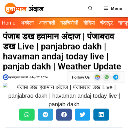
Menu
Home
अकोला
अमरावती
गडचिरोली
गोंदिया
चंद्रपूर
नागपू
पंजाब डख हवामान अंदाज | पंजाबराव
डख Live | panjabrao dakh |
havaman andaj today live |
panjab dakh | Weather Update
Follow Us
महाराष्ट्राचा शेतकरी
-
May 27, 2024