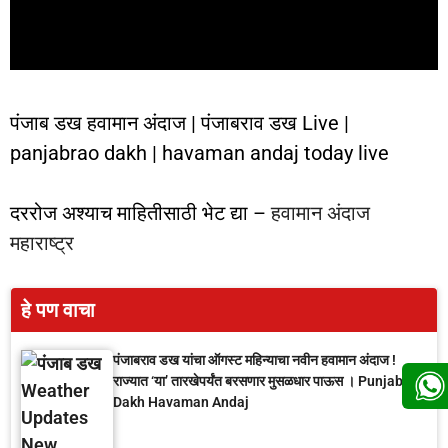
पंजाब डख हवामान अंदाज | पंजाबराव डख Live |
panjabrao dakh | havaman andaj today live
दररोज अश्याच माहितीसाठी भेट द्या –
हवामान अंदाज
महाराष्ट्र
हे पण वाचा
पंजाबराव डख यांचा ऑगस्ट महिन्याचा नवीन हवामान अंदाज !
राज्यात ‘या’ तारखेपर्यंत बरसणार मुसळधार पाऊस । Punjab
Dakh Havaman Andaj