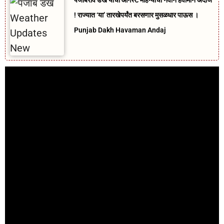
पंजाबराव डख यांचा ऑगस्ट महिन्याचा नवीन हवामान अंदाज
! राज्यात ‘या’ तारखेपर्यंत बरसणार मुसळधार पाऊस ।
Punjab Dakh Havaman Andaj