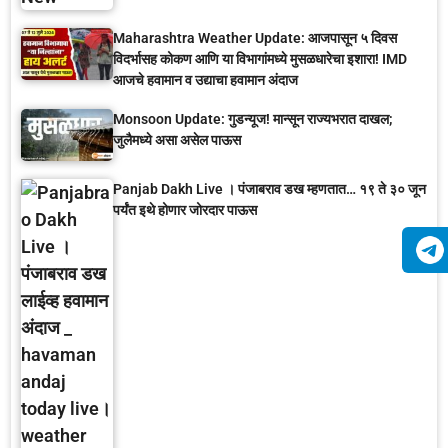
Maharashtra Weather Update: आजपासून ५ दिवस
विदर्भासह कोकण आणि या विभागांमध्ये मुसळधारेचा इशारा! IMD
आजचे हवामान व उद्याचा हवामान अंदाज
Monsoon Update: गुडन्यूज! मान्सून राज्यभरात दाखल;
जुलैमध्ये असा असेल पाऊस
Panjab Dakh Live । पंजाबराव डख म्हणतात… १९ ते ३० जून
पर्यंत इथे होणार जोरदार पाऊस