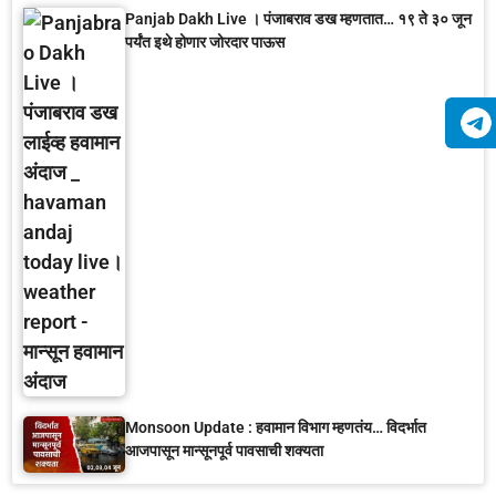
Panjab Dakh Live । पंजाबराव डख म्हणतात… १९ ते ३० जून
पर्यंत इथे होणार जोरदार पाऊस
Monsoon Update : हवामान विभाग म्हणतंय… विदर्भात
आजपासून मान्सूनपूर्व पावसाची शक्यता