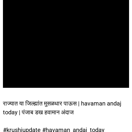
राज्यात या जिल्ह्यांत मुसळधार पाऊस | havaman andaj
today | पंजाब डख हवामान अंदाज
#krushiupdate #havaman_andaj_today