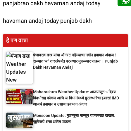
panjabrao dakh havaman andaj today
havaman andaj today punjab dakh
हे पण वाचा
पंजाबराव डख यांचा ऑगस्ट महिन्याचा नवीन हवामान अंदाज !
राज्यात ‘या’ तारखेपर्यंत बरसणार मुसळधार पाऊस । Punjab
Dakh Havaman Andaj
Maharashtra Weather Update: आजपासून ५ दिवस
विदर्भासह कोकण आणि या विभागांमध्ये मुसळधारेचा इशारा! IMD
आजचे हवामान व उद्याचा हवामान अंदाज
Monsoon Update: गुडन्यूज! मान्सून राज्यभरात दाखल;
जुलैमध्ये असा असेल पाऊस