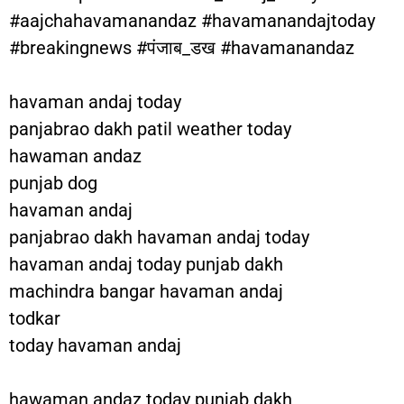
#aajchahavamanandaz #havamanandajtoday
#breakingnews #पंजाब_डख #havamanandaz
havaman andaj today
panjabrao dakh patil weather today
hawaman andaz
punjab dog
havaman andaj
panjabrao dakh havaman andaj today
havaman andaj today punjab dakh
machindra bangar havaman andaj
todkar
today havaman andaj
hawaman andaz today punjab dakh